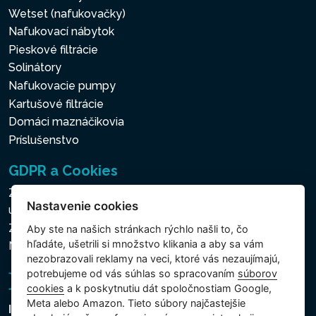
Wetset (nafukovačky)
Nafukovací nábytok
Pieskové filtrácie
Solinátory
Nafukovacie pumpy
Kartušové filtrácie
Domáci maznáčikovia
Príslušenstvo
GDPR a Cookies
Zásady ochrany osobných a ďalších spracovávaných
Nastavenie cookies
údajov
Zásady používania súborov cookies
Aby ste na našich stránkach rýchlo našli to, čo
hľadáte, ušetrili si množstvo klikania a aby sa vám
Nastavenie cookies
nezobrazovali reklamy na veci, ktoré vás nezaujímajú,
potrebujeme od vás súhlas so spracovaním
súborov
cookies
a k poskytnutiu dát spoločnostiam Google,
Meta alebo Amazon. Tieto súbory najčastejšie
Intex Trading, s.r.o.