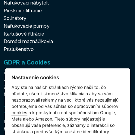
Nafukovací nábytok
Pieskové filtrácie
Solinátory
Nafukovacie pumpy
Kartušové filtrácie
Domáci maznáčikovia
Príslušenstvo
GDPR a Cookies
Zásady ochrany osobných a ďalších spracovávaných
Nastavenie cookies
údajov
Zásady používania súborov cookies
Aby ste na našich stránkach rýchlo našli to, čo
hľadáte, ušetrili si množstvo klikania a aby sa vám
Nastavenie cookies
nezobrazovali reklamy na veci, ktoré vás nezaujímajú,
potrebujeme od vás súhlas so spracovaním
súborov
cookies
a k poskytnutiu dát spoločnostiam Google,
Meta alebo Amazon. Tieto súbory najčastejšie
Intex Trading, s.r.o.
obsahujú vaše preferencie, záznamy o interakcii so
Hradecká 2526/3
stránkou a predovšetkým unikátne identifikátory