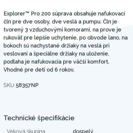
Explorer™ Pro 200 súprava obsahuje nafukovací
čln pre dve osoby, dve veslá a pumpu. Čln je
tvorený 3 vzduchovými komorami, na prove je
rukoväť pre lepšie uchytenie, po obvode lano, na
bokoch sú nachystané držiaky na veslá pri
veslovaní a špeciálne držiaky na uloženie,
podlaha je nafukovacia pre väčší komfort.
Vhodné pre deti od 6 rokov.
SKU
58357NP
Technické špecifikácie
Veková skupina
dospelý