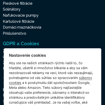
Pieskové filtrácie
Solinátory
Nafukovacie pumpy
Kartušové filtrácie
Domáci maznáčikovia
Príslušenstvo
GDPR a Cookies
Zásady ochrany osobných a ďalších spracovávaných
Nastavenie cookies
údajov
Zásady používania súborov cookies
Aby ste na našich stránkach rýchlo našli to, čo
hľadáte, ušetrili si množstvo klikania a aby sa vám
Nastavenie cookies
nezobrazovali reklamy na veci, ktoré vás nezaujímajú,
potrebujeme od vás súhlas so spracovaním
súborov
cookies
a k poskytnutiu dát spoločnostiam Google,
Meta alebo Amazon. Tieto súbory najčastejšie
Intex Trading, s.r.o.
obsahujú vaše preferencie, záznamy o interakcii so
Hradecká 2526/3
stránkou a predovšetkým unikátne identifikátory
130 00 Praha 3
označujúce váš prehliadač. Je na vašej voľbe, aké