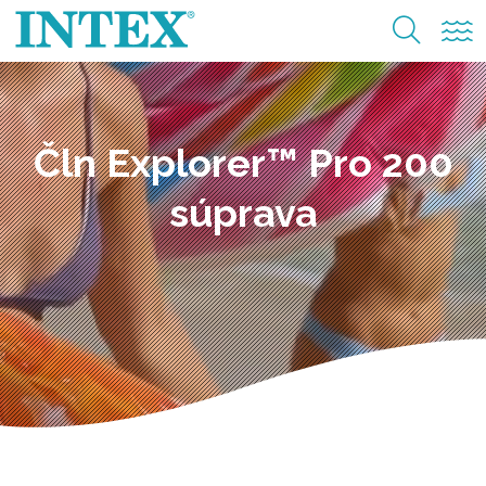
Čln Explorer™ Pro 200
súprava