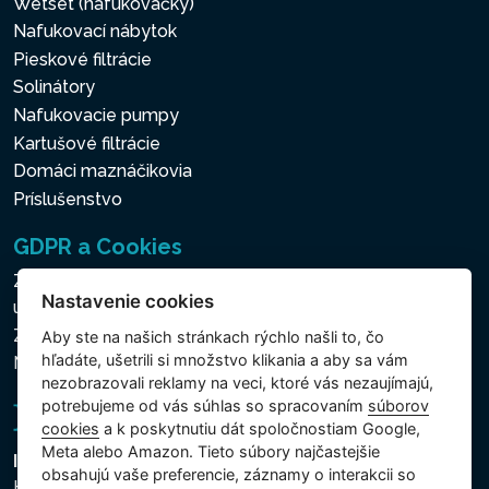
Wetset (nafukovačky)
Nafukovací nábytok
Pieskové filtrácie
Solinátory
Nafukovacie pumpy
Kartušové filtrácie
Domáci maznáčikovia
Príslušenstvo
GDPR a Cookies
Zásady ochrany osobných a ďalších spracovávaných
Nastavenie cookies
údajov
Zásady používania súborov cookies
Aby ste na našich stránkach rýchlo našli to, čo
hľadáte, ušetrili si množstvo klikania a aby sa vám
Nastavenie cookies
nezobrazovali reklamy na veci, ktoré vás nezaujímajú,
potrebujeme od vás súhlas so spracovaním
súborov
cookies
a k poskytnutiu dát spoločnostiam Google,
Meta alebo Amazon. Tieto súbory najčastejšie
Intex Trading, s.r.o.
obsahujú vaše preferencie, záznamy o interakcii so
Hradecká 2526/3