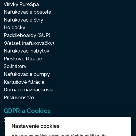
Vírivky PureSpa
Nafukovacie postele
Nafukovacie člny
Hojdačky
Paddleboardy (SUP)
Wetset (nafukovačky)
Nafukovací nábytok
Pieskové filtrácie
Solinátory
Nafukovacie pumpy
Kartušové filtrácie
Domáci maznáčikovia
Príslušenstvo
GDPR a Cookies
Zásady ochrany osobných a ďalších spracovávaných
Nastavenie cookies
údajov
Zásady používania súborov cookies
Aby ste na našich stránkach rýchlo našli to, čo