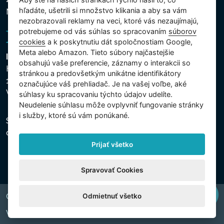
hľadáte, ušetrili si množstvo klikania a aby sa vám
Nastavenie cookies
nezobrazovali reklamy na veci, ktoré vás nezaujímajú,
potrebujeme od vás súhlas so spracovaním
súborov
cookies
a k poskytnutiu dát spoločnostiam Google,
Meta alebo Amazon. Tieto súbory najčastejšie
Intex Trading, s.r.o.
obsahujú vaše preferencie, záznamy o interakcii so
Hradecká 2526/3
stránkou a predovšetkým unikátne identifikátory
130 00 Praha 3
označujúce váš prehliadač. Je na vašej voľbe, aké
Vinohrady - Česká republika
súhlasy ku spracovaniu týchto údajov udelíte.
Neudelenie súhlasu mȏže ovplyvniť fungovanie stránky
i služby, ktoré sú vám ponúkané.
Spoločnosť je zapísaná na Mestskom súde v Prahe,
oddiel C, vložka 74759, IČO 26150808, DIČ CZ26150808.
Prijať všetko
Spravovať Cookies
Odmietnuť všetko
Copyright © 2026 INTEX TRADING s.r.o. All rights reserved.
Web by
digiONE