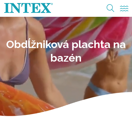
Obdĺžniková plachta na
bazén