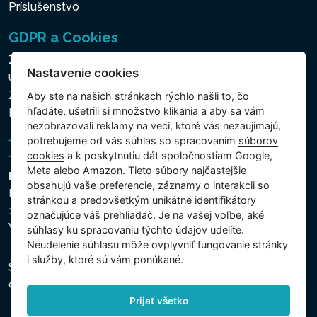
Príslušenstvo
GDPR a Cookies
Zásady ochrany osobných a ďalších spracovávaných
Nastavenie cookies
údajov
Zásady používania súborov cookies
Aby ste na našich stránkach rýchlo našli to, čo
hľadáte, ušetrili si množstvo klikania a aby sa vám
Nastavenie cookies
nezobrazovali reklamy na veci, ktoré vás nezaujímajú,
potrebujeme od vás súhlas so spracovaním
súborov
cookies
a k poskytnutiu dát spoločnostiam Google,
Meta alebo Amazon. Tieto súbory najčastejšie
Intex Trading, s.r.o.
obsahujú vaše preferencie, záznamy o interakcii so
Hradecká 2526/3
stránkou a predovšetkým unikátne identifikátory
130 00 Praha 3
označujúce váš prehliadač. Je na vašej voľbe, aké
Vinohrady - Česká republika
súhlasy ku spracovaniu týchto údajov udelíte.
Neudelenie súhlasu mȏže ovplyvniť fungovanie stránky
i služby, ktoré sú vám ponúkané.
Spoločnosť je zapísaná na Mestskom súde v Prahe,
oddiel C, vložka 74759, IČO 26150808, DIČ CZ26150808.
Prijať všetko