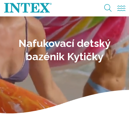
Nafukovací detský
bazénik Kytičky