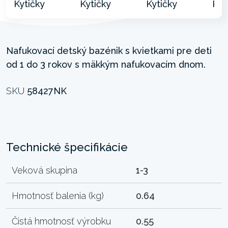
Nafukovací detský bazénik s kvietkami pre deti
od 1 do 3 rokov s mäkkým nafukovacím dnom.
SKU
58427NK
Technické špecifikácie
Veková skupina
1-3
Hmotnosť balenia (kg)
0.64
Čistá hmotnosť výrobku
0.55