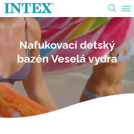
Nafukovací detský
bazén Veselá vydra