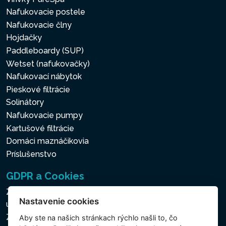
Nafukovacie postele
Nafukovacie člny
Hojdačky
Paddleboardy (SUP)
Wetset (nafukovačky)
Nafukovací nábytok
Pieskové filtrácie
Solinátory
Nafukovacie pumpy
Kartušové filtrácie
Domáci maznáčikovia
Príslušenstvo
GDPR a Cookies
Zásady ochrany osobných a ďalších spracovávaných
Nastavenie cookies
údajov
Zásady používania súborov cookies
Aby ste na našich stránkach rýchlo našli to, čo