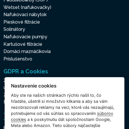
Wetset (nafukovačky)
Nafukovací nábytok
Pieskové filtrácie
Solinátory
Nafukovacie pumpy
Kartušové filtrácie
Domáci maznáčikovia
Príslušenstvo
GDPR a Cookies
Zásady ochrany osobných a ďalších spracovávaných
Nastavenie cookies
údajov
Zásady používania súborov cookies
Aby ste na našich stránkach rýchlo našli to, čo
hľadáte, ušetrili si množstvo klikania a aby sa vám
Nastavenie cookies
nezobrazovali reklamy na veci, ktoré vás nezaujímajú,
potrebujeme od vás súhlas so spracovaním
súborov
cookies
a k poskytnutiu dát spoločnostiam Google,
Meta alebo Amazon. Tieto súbory najčastejšie
Intex Trading, s.r.o.