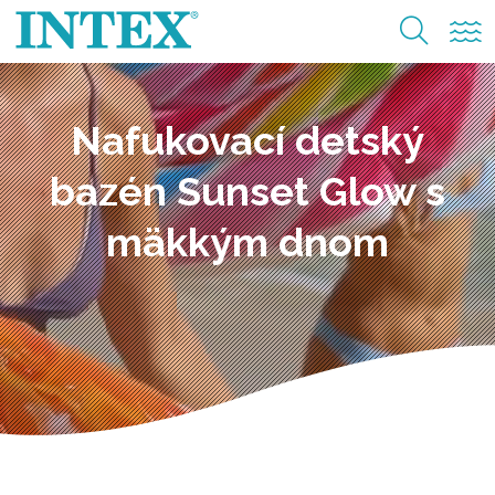
Nafukovací detský
bazén Sunset Glow s
mäkkým dnom