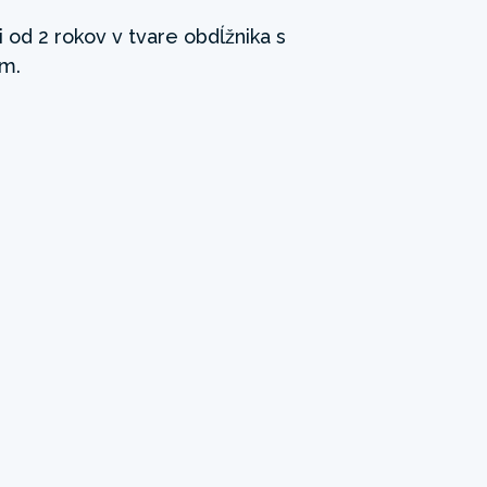
 od 2 rokov v tvare obdĺžnika s
m.