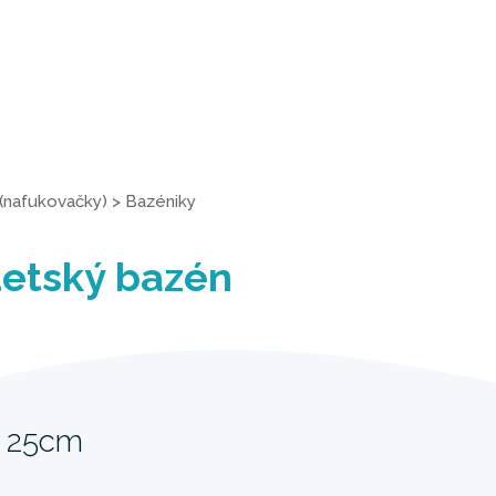
(nafukovačky)
>
Bazéniky
detský bazén
x 25cm