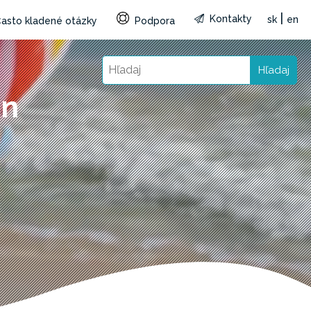
|
Kontakty
sk
en
asto kladené otázky
Podpora
Hľadaj
én