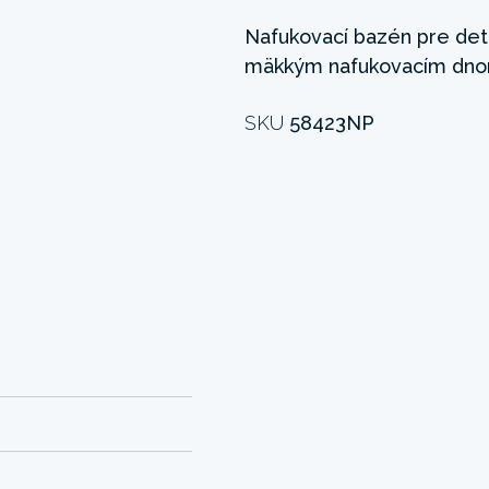
Nafukovací bazén pre deti
mäkkým nafukovacím dno
SKU
58423NP