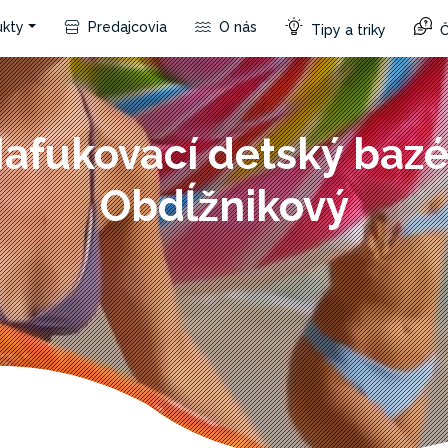
kty
Predajcovia
O nás
Tipy a triky
Č
afukovací detský baz
Obdĺžnikový