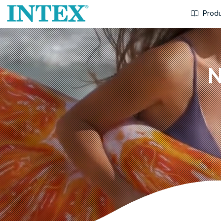
Produ
N