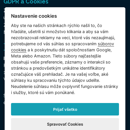
GDPR a Cookies
Zásady ochrany osobných a ďalších spracovávaných
Nastavenie cookies
údajov
Zásady používania súborov cookies
Aby ste na našich stránkach rýchlo našli to, čo
hľadáte, ušetrili si množstvo klikania a aby sa vám
Nastavenie cookies
nezobrazovali reklamy na veci, ktoré vás nezaujímajú,
potrebujeme od vás súhlas so spracovaním
súborov
cookies
a k poskytnutiu dát spoločnostiam Google,
Meta alebo Amazon. Tieto súbory najčastejšie
Intex Trading, s.r.o.
obsahujú vaše preferencie, záznamy o interakcii so
Hradecká 2526/3
stránkou a predovšetkým unikátne identifikátory
130 00 Praha 3
označujúce váš prehliadač. Je na vašej voľbe, aké
Vinohrady - Česká republika
súhlasy ku spracovaniu týchto údajov udelíte.
Neudelenie súhlasu mȏže ovplyvniť fungovanie stránky
i služby, ktoré sú vám ponúkané.
Spoločnosť je zapísaná na Mestskom súde v Prahe,
oddiel C, vložka 74759, IČO 26150808, DIČ CZ26150808.
Prijať všetko
Spravovať Cookies