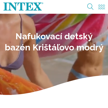
Nafukovací detský
bazén Krištáľovo modrý