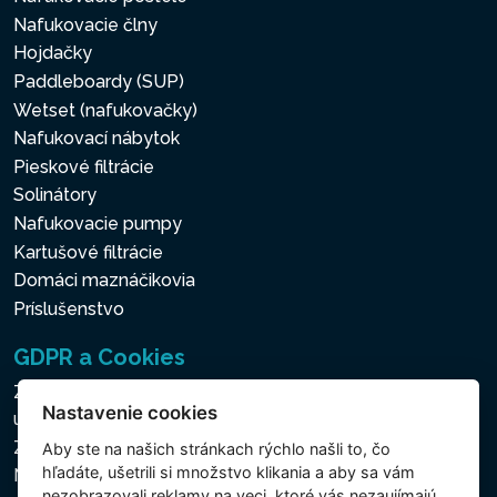
Nafukovacie člny
Hojdačky
Paddleboardy (SUP)
Wetset (nafukovačky)
Nafukovací nábytok
Pieskové filtrácie
Solinátory
Nafukovacie pumpy
Kartušové filtrácie
Domáci maznáčikovia
Príslušenstvo
GDPR a Cookies
Zásady ochrany osobných a ďalších spracovávaných
Nastavenie cookies
údajov
Zásady používania súborov cookies
Aby ste na našich stránkach rýchlo našli to, čo
hľadáte, ušetrili si množstvo klikania a aby sa vám
Nastavenie cookies
nezobrazovali reklamy na veci, ktoré vás nezaujímajú,