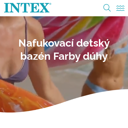
Nafukovací detský
bazén Farby dúhy