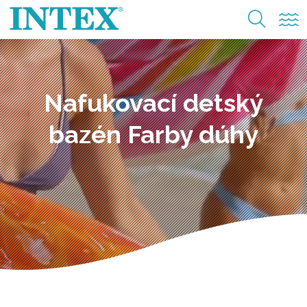
Nafukovací detský
bazén Farby dúhy