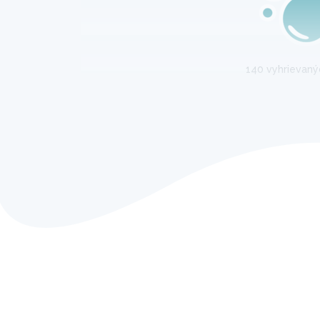
140 vyhrievaný
Exkluzívn
Elegantný vzhľad potlače C