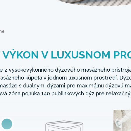
one
 VÝKON V LUXUSNOM PR
ie z vysokovýkonného dýzového masážneho prístroja
asážneho kúpeľa v jednom luxusnom prostredí. Dýz
j masáže s duálnymi dýzami pre maximálnu dýzovú mas
ová zóna ponúka 140 bublinkových dýz pre relaxačný 