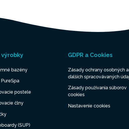
EXTRA HYDROMASÁŽNE DÝ
Jet Zone poskytuje väčšiu masážnu p
dvojitým masážnym dýzam umiestne
 výrobky
GDPR a Cookies
dvoch rohoch PureSpa™, zatiaľ čo Bu
ponúka 140 bublinkových dýz pre upoko
mné bazény
Zásady ochrany osobných a
ďalších spracovávaných úda
relaxačný zážitok.
y PureSpa
Zásady používania súborov
ovacie postele
VOVÉ LAMINOVANÉ
cookies
vacie člny
TOUGH™ PVC
Nastavenie cookies
čky
PVC s technológiou SuperTough™
eboardy (SUP)
väčšiu odolnosť a maximálnu podporu.