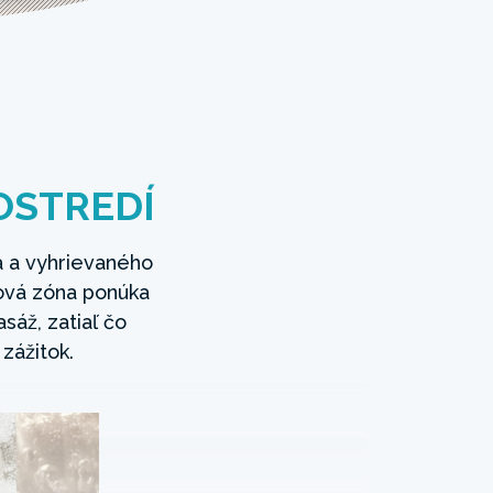
OSTREDÍ
 a vyhrievaného
ová zóna ponúka
áž, zatiaľ čo
zážitok.