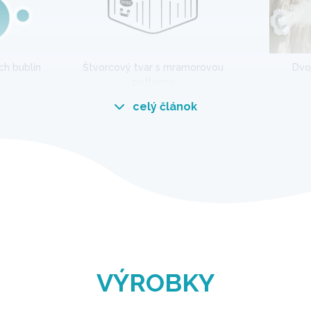
ch bublín
Štvorcový tvar s mramorovou
Dvo
potlačou
celý článok
a vírivka Calacatta s mramorovo
alacatta Marble na vírivke pozdvihne každú záhradu
do svojho domova a užite si luxusný zážitok.
VÝROBKY