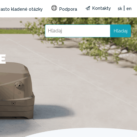
|
Kontakty
sk
en
asto kladené otázky
Podpora
Hľadaj
E