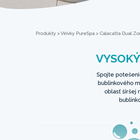
Produkty
>
Vírivky PureSpa
>
Calacatta Dual Z
VYSOKÝ
Spojte potešen
bublinkového m
oblasť širše
bublink