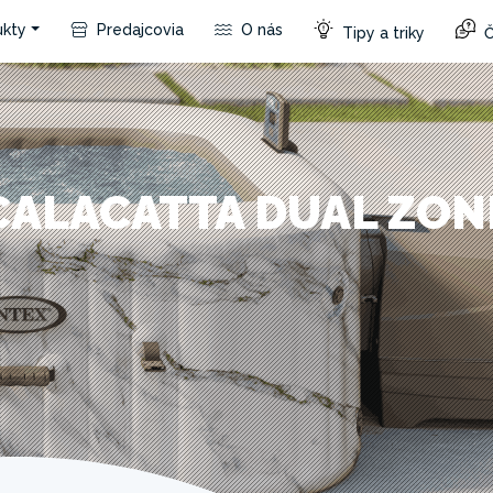
kty
Predajcovia
O nás
Tipy a triky
Č
CALACATTA DUAL ZON