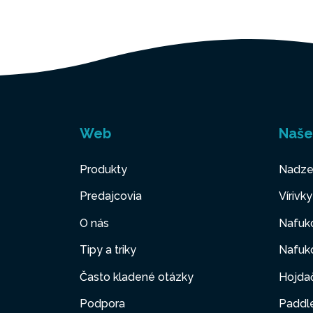
Web
Naše
Produkty
Nadze
Predajcovia
Vírivk
O nás
Nafuk
3-VRST
Tipy a triky
Nafuko
SUPER
Často kladené otázky
Hojda
3 vrstvy 
Podpora
Paddl
poskytujú 