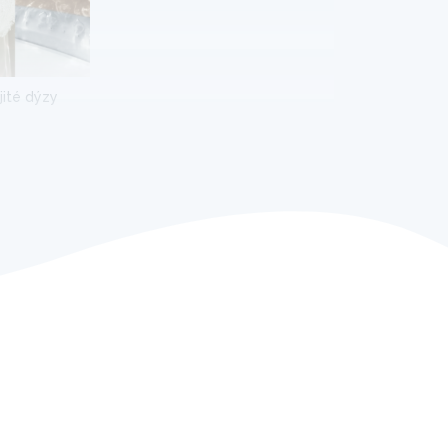
jité dýzy
u potlačou
. Kúpte si tento nový model