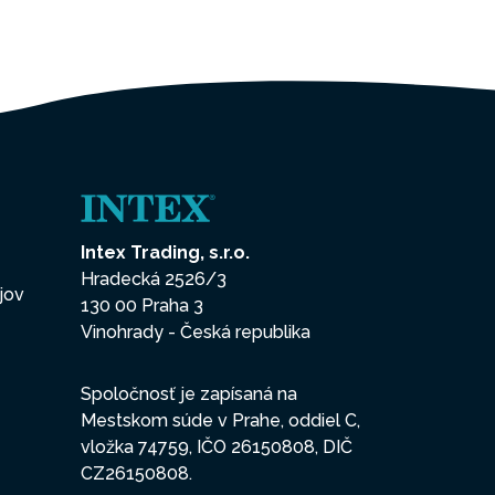
ZY
lochu vďaka
ným v
bble Zone
Intex Trading, s.r.o.
jujúci a
Hradecká 2526/3
jov
130 00 Praha 3
Vinohrady - Česká republika
Spoločnosť je zapísaná na
Mestskom súde v Prahe, oddiel C,
vložka 74759, IČO 26150808, DIČ
CZ26150808.