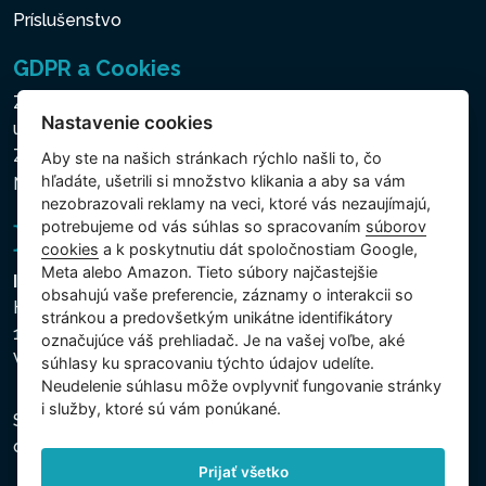
Príslušenstvo
GDPR a Cookies
Zásady ochrany osobných a ďalších spracovávaných
Nastavenie cookies
údajov
Zásady používania súborov cookies
Aby ste na našich stránkach rýchlo našli to, čo
hľadáte, ušetrili si množstvo klikania a aby sa vám
Nastavenie cookies
nezobrazovali reklamy na veci, ktoré vás nezaujímajú,
potrebujeme od vás súhlas so spracovaním
súborov
cookies
a k poskytnutiu dát spoločnostiam Google,
Meta alebo Amazon. Tieto súbory najčastejšie
Intex Trading, s.r.o.
obsahujú vaše preferencie, záznamy o interakcii so
Hradecká 2526/3
stránkou a predovšetkým unikátne identifikátory
130 00 Praha 3
označujúce váš prehliadač. Je na vašej voľbe, aké
Vinohrady - Česká republika
súhlasy ku spracovaniu týchto údajov udelíte.
Neudelenie súhlasu mȏže ovplyvniť fungovanie stránky
i služby, ktoré sú vám ponúkané.
Spoločnosť je zapísaná na Mestskom súde v Prahe,
oddiel C, vložka 74759, IČO 26150808, DIČ CZ26150808.
Prijať všetko