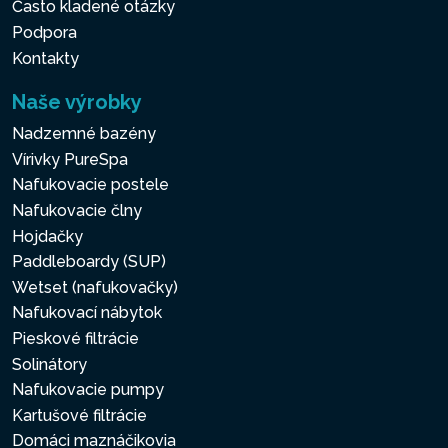
Často kladené otázky
Podpora
Kontakty
Naše výrobky
Nadzemné bazény
Vírivky PureSpa
Nafukovacie postele
Nafukovacie člny
Hojdačky
Paddleboardy (SUP)
Wetset (nafukovačky)
Nafukovací nábytok
Pieskové filtrácie
Solinátory
Nafukovacie pumpy
Kartušové filtrácie
Domáci maznáčikovia