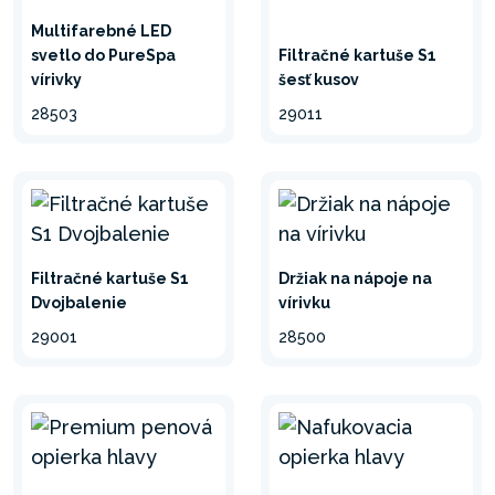
Multifarebné LED
svetlo do PureSpa
Filtračné kartuše S1
vírivky
šesť kusov
28503
29011
Filtračné kartuše S1
Držiak na nápoje na
Dvojbalenie
vírivku
29001
28500