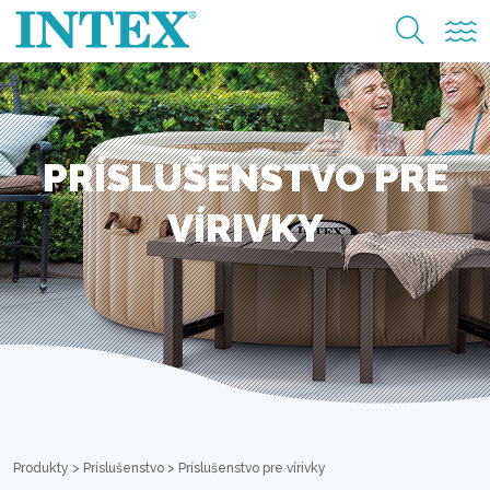
PRÍSLUŠENSTVO PRE
VÍRIVKY
Produkty
>
Príslušenstvo
>
Príslušenstvo pre vírivky