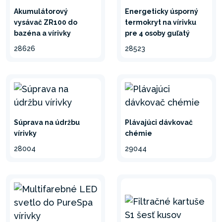
Akumulátorový
Energeticky úsporný
vysávač ZR100 do
termokryt na vírivku
bazéna a vírivky
pre 4 osoby guľatý
28626
28523
Súprava na údržbu
Plávajúci dávkovač
vírivky
chémie
28004
29044