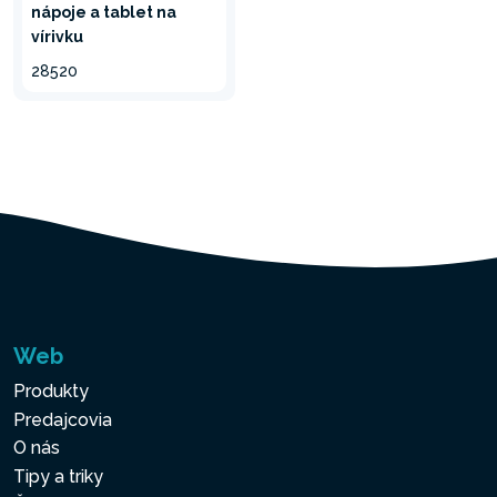
nápoje a tablet na
vírivku
28520
Web
Produkty
Predajcovia
O nás
Tipy a triky