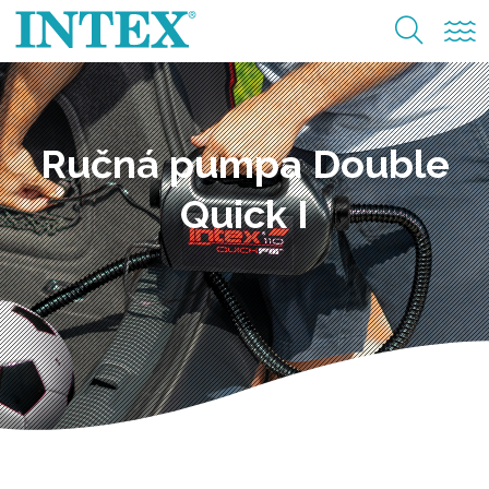
Ručná pumpa Double
Quick I