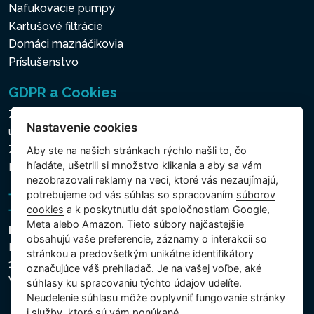
Nafukovacie pumpy
Kartušové filtrácie
Domáci maznáčikovia
Príslušenstvo
GDPR a Cookies
Zásady ochrany osobných a ďalších spracovávaných
Nastavenie cookies
údajov
Zásady používania súborov cookies
Aby ste na našich stránkach rýchlo našli to, čo
hľadáte, ušetrili si množstvo klikania a aby sa vám
Nastavenie cookies
nezobrazovali reklamy na veci, ktoré vás nezaujímajú,
potrebujeme od vás súhlas so spracovaním
súborov
cookies
a k poskytnutiu dát spoločnostiam Google,
Meta alebo Amazon. Tieto súbory najčastejšie
Intex Trading, s.r.o.
obsahujú vaše preferencie, záznamy o interakcii so
Hradecká 2526/3
stránkou a predovšetkým unikátne identifikátory
130 00 Praha 3
označujúce váš prehliadač. Je na vašej voľbe, aké
Vinohrady - Česká republika
súhlasy ku spracovaniu týchto údajov udelíte.
Neudelenie súhlasu mȏže ovplyvniť fungovanie stránky
i služby, ktoré sú vám ponúkané.