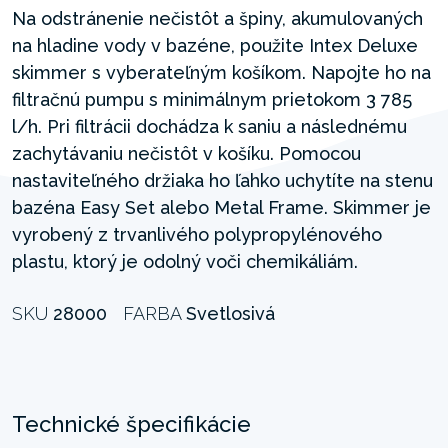
Na odstránenie nečistôt a špiny, akumulovaných
na hladine vody v bazéne, použite Intex Deluxe
skimmer s vyberateľným košíkom. Napojte ho na
filtračnú pumpu s minimálnym prietokom 3 785
l/h. Pri filtrácii dochádza k saniu a následnému
zachytávaniu nečistôt v košíku. Pomocou
nastaviteľného držiaka ho ľahko uchytíte na stenu
bazéna Easy Set alebo Metal Frame. Skimmer je
vyrobený z trvanlivého polypropylénového
plastu, ktorý je odolný voči chemikáliám.
SKU
28000
FARBA
Svetlosivá
Technické špecifikácie