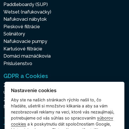
Paddleboardy (SUP)
Wetset (nafukovačky)
Nafukovací nábytok
Pieskové filtrácie
Solinátory
Nafukovacie pumpy
Kartušové filtrácie
Domáci maznáčikovia
Príslušenstvo
GDPR a Cookies
Zásady ochrany osobných a ďalších spracovávaných
Nastavenie cookies
údajov
Zásady používania súborov cookies
Aby ste na našich stránkach rýchlo našli to, čo
hľadáte, ušetrili si množstvo klikania a aby sa vám
Nastavenie cookies
nezobrazovali reklamy na veci, ktoré vás nezaujímajú,
potrebujeme od vás súhlas so spracovaním
súborov
cookies
a k poskytnutiu dát spoločnostiam Google,