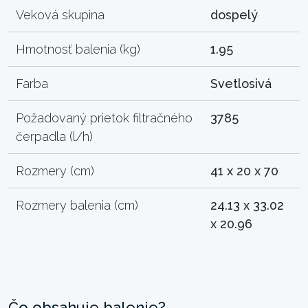
Veková skupina
dospelý
Hmotnosť balenia (kg)
1.95
Farba
Svetlosivá
Požadovaný prietok filtračného
3785
čerpadla (l/h)
Rozmery (cm)
41 x 20 x 70
Rozmery balenia (cm)
24.13 x 33.02
x 20.96
Čo obsahuje balenie?