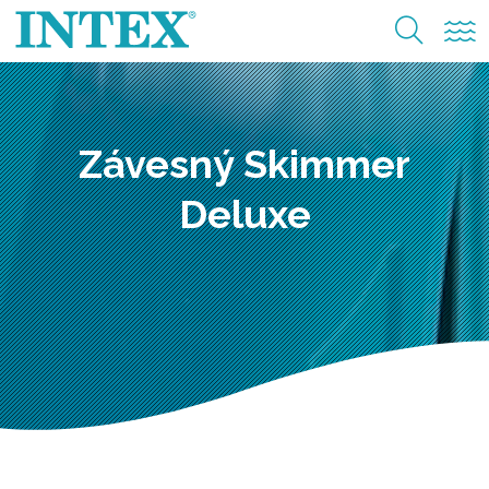
Závesný Skimmer
Deluxe