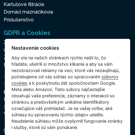
Kartušové filtrácie
Domáci maznáčikovia
Príslušenstvo
GDPR a Cookies
Zásady ochrany osobných a ďalších spracovávaných
Nastavenie cookies
údajov
Zásady používania súborov cookies
Aby ste na našich stránkach rýchlo našli to, čo
hľadáte, ušetrili si množstvo klikania a aby sa vám
Nastavenie cookies
nezobrazovali reklamy na veci, ktoré vás nezaujímajú,
potrebujeme od vás súhlas so spracovaním
súborov
cookies
a k poskytnutiu dát spoločnostiam Google,
Meta alebo Amazon. Tieto súbory najčastejšie
Intex Trading, s.r.o.
obsahujú vaše preferencie, záznamy o interakcii so
Hradecká 2526/3
stránkou a predovšetkým unikátne identifikátory
130 00 Praha 3
označujúce váš prehliadač. Je na vašej voľbe, aké
Vinohrady - Česká republika
súhlasy ku spracovaniu týchto údajov udelíte.
Neudelenie súhlasu mȏže ovplyvniť fungovanie stránky
i služby, ktoré sú vám ponúkané.
Spoločnosť je zapísaná na Mestskom súde v Prahe,