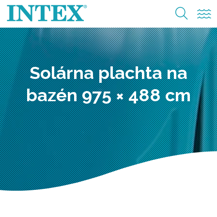
Solárna plachta na
bazén 975 × 488 cm