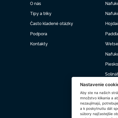
O nás
Nafuk
Tipy a triky
Nafuko
Často kladené otázky
Hojda
Podpora
Paddl
Kontakty
Wetse
Nafuk
Piesko
Soliná
Nastavenie cooki
Nafuk
Aby ste na našich strán
Kartuš
množstvo klikania a a
nezaujímajú, potrebu
Domác
a k poskytnutiu dát s
súbory najčastejšie ob
Príslu