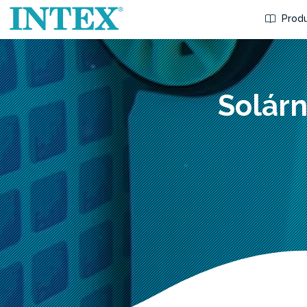
Produ
Solárn