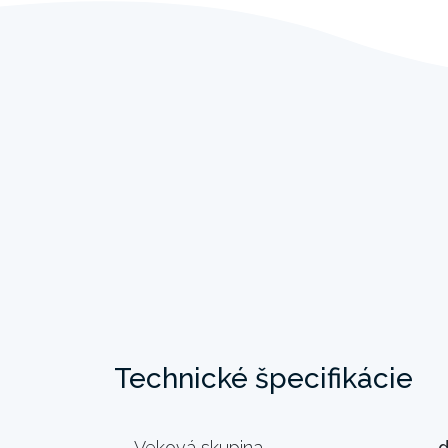
Technické špecifikácie
Veková skupina
d