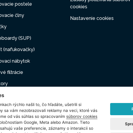
ovacie postele
cookies
vacie člny
Nastavenie cookies
čky
eboardy (SUP)
t (nafukovačky)
ovací nábytok
vé filtrácie
tory
es
ovacie pumpy
kach rýchlo našli to, čo hľadáte, ušetrili si
ové filtrácie
by sa vám nezobrazovali reklamy na veci, ktoré vás
jeme od vás súhlas so spracovaním
súborov cookies
i maznáčikovia
poločnostiam Google, Meta alebo Amazon. Tieto
Spr
sahujú vaše preferencie, záznamy o interakcii so
šenstvo