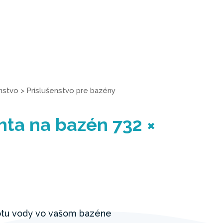
enstvo
>
Príslušenstvo pre bazény
hta na bazén 732 ×
lotu vody vo vašom bazéne