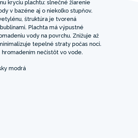
nu kryciu plachtu: slnečné žiarenie
ody v bazéne aj o niekoľko stupňov.
etylénu, štruktúra je tvorená
bublinami. Plachta má výpustné
romadeniu vody na povrchu. Znižuje až
inimalizuje tepelné straty počas noci.
 hromadením nečistôt vo vode.
ky modrá