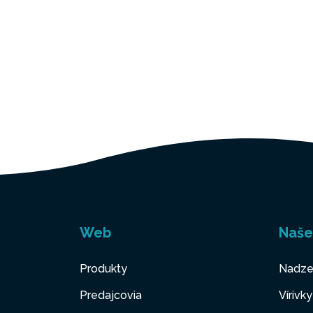
Web
Naše
Produkty
Nadze
Predajcovia
Vírivk