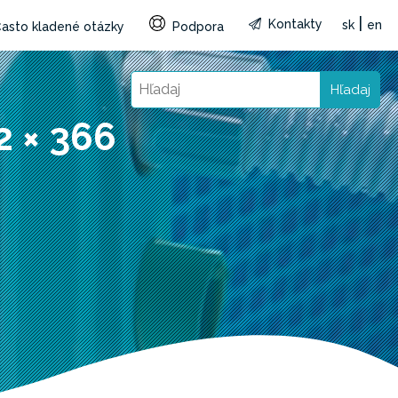
|
Kontakty
sk
en
asto kladené otázky
Podpora
Hľadaj
2 × 366