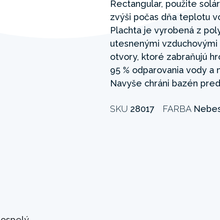
Rectangular, použite solár
zvýši počas dňa teplotu v
Plachta je vyrobená z poly
utesnenými vzduchovými 
otvory, ktoré zabraňujú h
95 % odparovania vody a m
Navyše chráni bazén pred
SKU
28017
FARBA
Nebes
ospelý