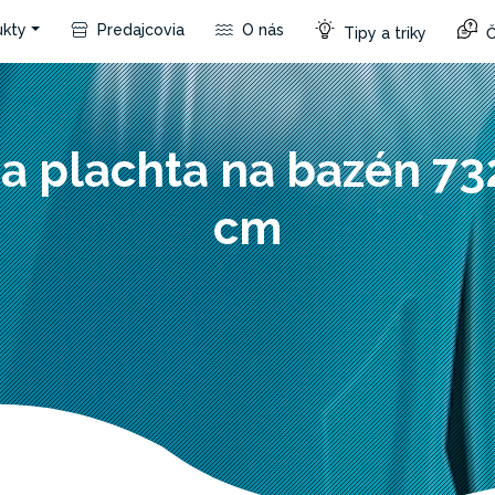
kty
Predajcovia
O nás
Tipy a triky
Č
a plachta na bazén 73
cm