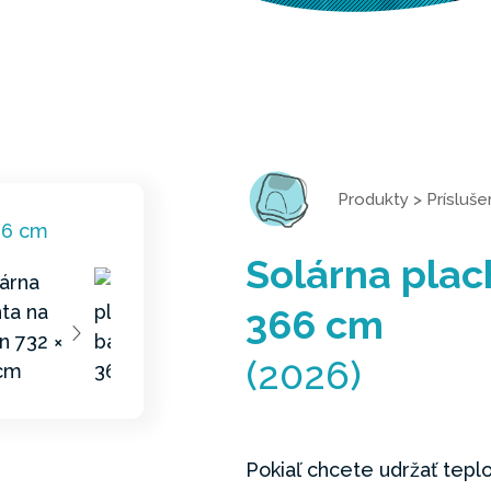
Produkty
>
Prísluš
Solárna plac
366 cm
(2026)
Pokiaľ chcete udržať tep