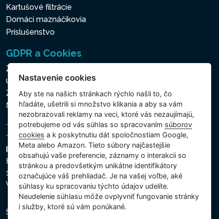
Kartušové filtrácie
Domáci maznáčikovia
Príslušenstvo
GDPR a Cookies
Zásady ochrany osobných a ďalších spracovávaných
Nastavenie cookies
údajov
Zásady používania súborov cookies
Aby ste na našich stránkach rýchlo našli to, čo
hľadáte, ušetrili si množstvo klikania a aby sa vám
Nastavenie cookies
nezobrazovali reklamy na veci, ktoré vás nezaujímajú,
potrebujeme od vás súhlas so spracovaním
súborov
cookies
a k poskytnutiu dát spoločnostiam Google,
Meta alebo Amazon. Tieto súbory najčastejšie
Intex Trading, s.r.o.
obsahujú vaše preferencie, záznamy o interakcii so
Hradecká 2526/3
stránkou a predovšetkým unikátne identifikátory
130 00 Praha 3
označujúce váš prehliadač. Je na vašej voľbe, aké
Vinohrady - Česká republika
súhlasy ku spracovaniu týchto údajov udelíte.
Neudelenie súhlasu mȏže ovplyvniť fungovanie stránky
i služby, ktoré sú vám ponúkané.
Spoločnosť je zapísaná na Mestskom súde v Prahe,