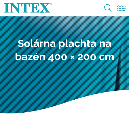
Solárna plachta na
bazén 400 × 200 cm