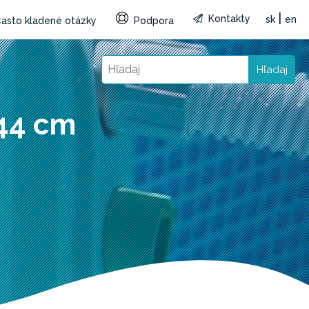
|
Kontakty
sk
en
asto kladené otázky
Podpora
Hľadaj
244 cm