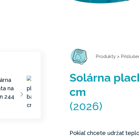
Produkty
>
Prísluš
Solárna plac
cm
(2026)
Pokiaľ chcete udržať tep