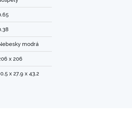
0.65
0.38
Nebesky modrá
206 x 206
10.5 x 27.9 x 43.2