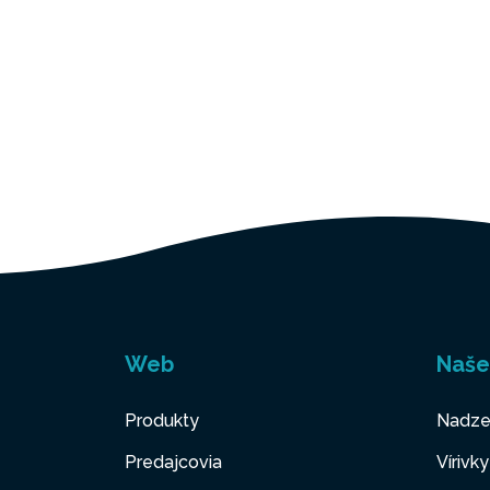
Web
Naše
Produkty
Nadze
Predajcovia
Vírivk