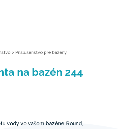
enstvo
>
Príslušenstvo pre bazény
hta na bazén 244
lotu vody vo vašom bazéne Round,