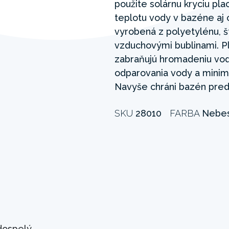
použite solárnu kryciu pla
teplotu vody v bazéne aj o
vyrobená z polyetylénu, š
vzduchovými bublinami. P
zabraňujú hromadeniu vod
odparovania vody a minima
Navyše chráni bazén pred
SKU
28010
FARBA
Nebe
dospelý