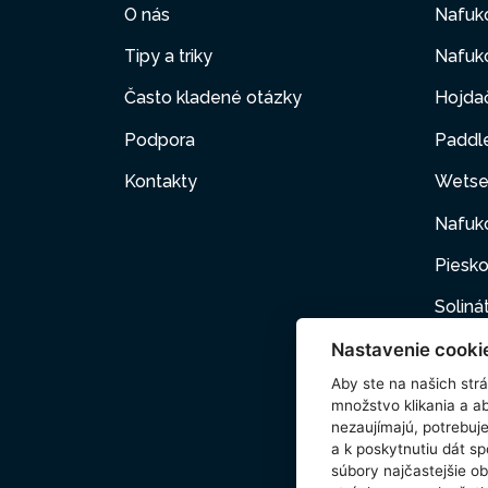
O nás
Nafuk
Tipy a triky
Nafuko
Často kladené otázky
Hojda
Podpora
Paddl
Kontakty
Wetse
Nafuk
Piesko
Soliná
Nastavenie cooki
Nafuk
Aby ste na našich strán
Kartuš
množstvo klikania a a
nezaujímajú, potrebu
Domác
a k poskytnutiu dát s
súbory najčastejšie ob
Príslu