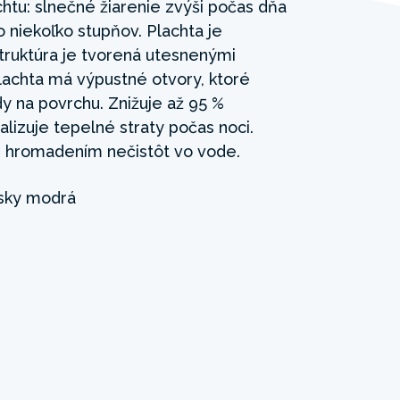
chtu: slnečné žiarenie zvýši počas dňa
 niekoľko stupňov. Plachta je
truktúra je tvorená utesnenými
lachta má výpustné otvory, ktoré
y na povrchu. Znižuje až 95 %
lizuje tepelné straty počas noci.
 hromadením nečistôt vo vode.
sky modrá