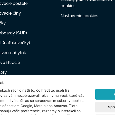
ovacie postele
cookies
vacie člny
Nastavenie cookies
čky
eboardy (SUP)
t (nafukovačky)
ovací nábytok
vé filtrácie
tory
es
ovacie pumpy
kach rýchlo našli to, čo hľadáte, ušetrili si
ové filtrácie
by sa vám nezobrazovali reklamy na veci, ktoré vás
jeme od vás súhlas so spracovaním
súborov cookies
i maznáčikovia
poločnostiam Google, Meta alebo Amazon. Tieto
Spr
sahujú vaše preferencie, záznamy o interakcii so
šenstvo