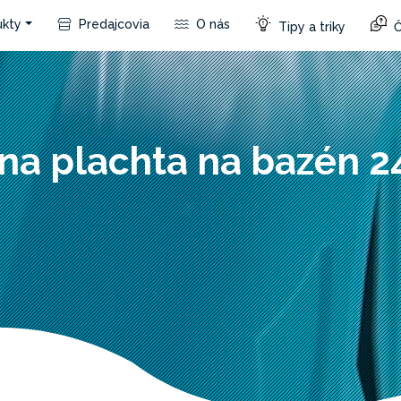
kty
Predajcovia
O nás
Tipy a triky
Č
na plachta na bazén 