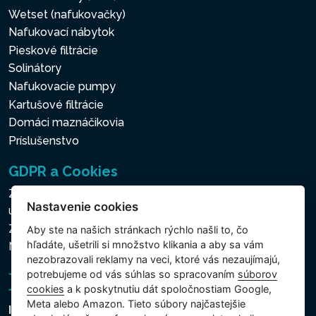
Wetset (nafukovačky)
Nafukovací nábytok
Pieskové filtrácie
Solinátory
Nafukovacie pumpy
Kartušové filtrácie
Domáci maznáčikovia
Príslušenstvo
GDPR a Cookies
Zásady ochrany osobných a ďalších spracovávaných
Nastavenie cookies
údajov
Zásady používania súborov cookies
Aby ste na našich stránkach rýchlo našli to, čo
hľadáte, ušetrili si množstvo klikania a aby sa vám
Nastavenie cookies
nezobrazovali reklamy na veci, ktoré vás nezaujímajú,
potrebujeme od vás súhlas so spracovaním
súborov
cookies
a k poskytnutiu dát spoločnostiam Google,
Meta alebo Amazon. Tieto súbory najčastejšie
Intex Trading, s.r.o.