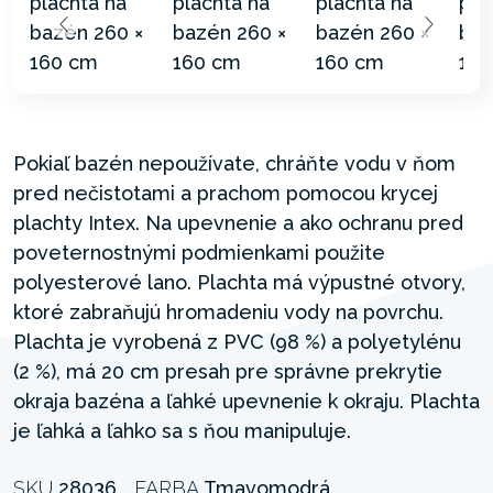
Pokiaľ bazén nepoužívate, chráňte vodu v ňom
pred nečistotami a prachom pomocou krycej
plachty Intex. Na upevnenie a ako ochranu pred
poveternostnými podmienkami použite
polyesterové lano. Plachta má výpustné otvory,
ktoré zabraňujú hromadeniu vody na povrchu.
Plachta je vyrobená z PVC (98 %) a polyetylénu
(2 %), má 20 cm presah pre správne prekrytie
okraja bazéna a ľahké upevnenie k okraju. Plachta
je ľahká a ľahko sa s ňou manipuluje.
SKU
28036
FARBA
Tmavomodrá