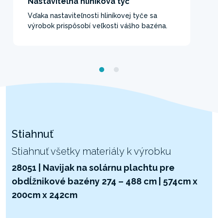
Nastaviteľná hliníková tyč
Vďaka nastaviteľnosti hliníkovej tyče sa
výrobok prispôsobí veľkosti vášho bazéna.
Stiahnuť
Stiahnuť všetky materiály k výrobku
28051 | Navijak na solárnu plachtu pre
obdĺžnikové bazény 274 – 488 cm | 574cm x
200cm x 242cm