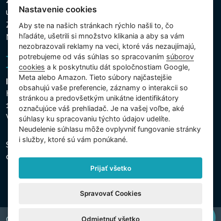
Zásady ochrany osobných a ďalších spracovávaných
Nastavenie cookies
údajov
Zásady používania súborov cookies
Aby ste na našich stránkach rýchlo našli to, čo
hľadáte, ušetrili si množstvo klikania a aby sa vám
Nastavenie cookies
nezobrazovali reklamy na veci, ktoré vás nezaujímajú,
potrebujeme od vás súhlas so spracovaním
súborov
cookies
a k poskytnutiu dát spoločnostiam Google,
Meta alebo Amazon. Tieto súbory najčastejšie
Intex Trading, s.r.o.
obsahujú vaše preferencie, záznamy o interakcii so
Hradecká 2526/3
stránkou a predovšetkým unikátne identifikátory
130 00 Praha 3
označujúce váš prehliadač. Je na vašej voľbe, aké
Vinohrady - Česká republika
súhlasy ku spracovaniu týchto údajov udelíte.
Neudelenie súhlasu mȏže ovplyvniť fungovanie stránky
i služby, ktoré sú vám ponúkané.
Spoločnosť je zapísaná na Mestskom súde v Prahe,
oddiel C, vložka 74759, IČO 26150808, DIČ CZ26150808.
Prijať všetko
Spravovať Cookies
Odmietnuť všetko
Copyright © 2026 INTEX TRADING s.r.o. All rights reserved.