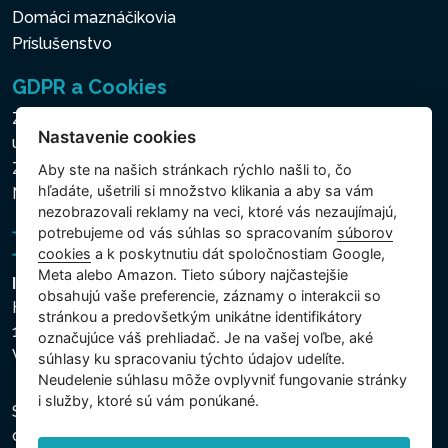
Domáci maznáčikovia
Príslušenstvo
GDPR a Cookies
Zásady ochrany osobných a ďalších spracovávaných
Nastavenie cookies
údajov
Zásady používania súborov cookies
Aby ste na našich stránkach rýchlo našli to, čo
hľadáte, ušetrili si množstvo klikania a aby sa vám
Nastavenie cookies
nezobrazovali reklamy na veci, ktoré vás nezaujímajú,
potrebujeme od vás súhlas so spracovaním
súborov
cookies
a k poskytnutiu dát spoločnostiam Google,
Meta alebo Amazon. Tieto súbory najčastejšie
Intex Trading, s.r.o.
obsahujú vaše preferencie, záznamy o interakcii so
Hradecká 2526/3
stránkou a predovšetkým unikátne identifikátory
130 00 Praha 3
označujúce váš prehliadač. Je na vašej voľbe, aké
Vinohrady - Česká republika
súhlasy ku spracovaniu týchto údajov udelíte.
Neudelenie súhlasu mȏže ovplyvniť fungovanie stránky
i služby, ktoré sú vám ponúkané.
Spoločnosť je zapísaná na Mestskom súde v Prahe,
oddiel C, vložka 74759, IČO 26150808, DIČ CZ26150808.