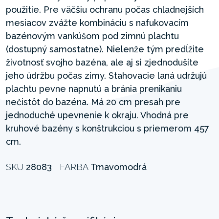
použitie. Pre väčšiu ochranu počas chladnejších
mesiacov zvážte kombináciu s nafukovacím
bazénovým vankúšom pod zimnú plachtu
(dostupný samostatne). Nielenže tým predĺžite
životnosť svojho bazéna, ale aj si zjednodušíte
jeho údržbu počas zimy. Stahovacie laná udržujú
plachtu pevne napnutú a bránia prenikaniu
nečistôt do bazéna. Má 20 cm presah pre
jednoduché upevnenie k okraju. Vhodná pre
kruhové bazény s konštrukciou s priemerom 457
cm.
SKU
28083
FARBA
Tmavomodrá