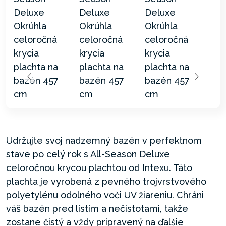
Udržujte svoj nadzemný bazén v perfektnom
stave po celý rok s All-Season Deluxe
celoročnou krycou plachtou od Intexu. Táto
plachta je vyrobená z pevného trojvrstvového
polyetylénu odolného voči UV žiareniu. Chráni
váš bazén pred lístím a nečistotami, takže
zostane čistý a vždy pripravený na ďalšie