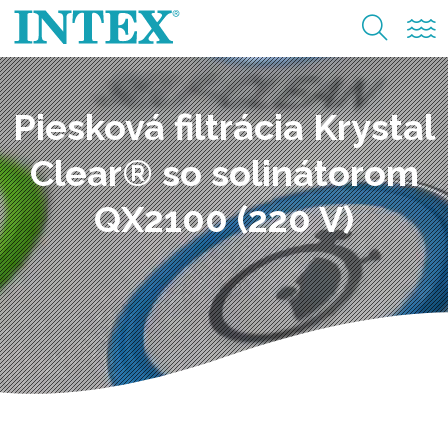
Piesková filtrácia Krystal
Clear® so solinátorom
QX2100 (220 V)