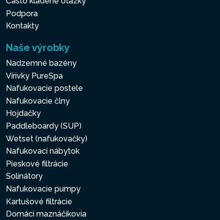
Často kladené otázky
Podpora
Kontakty
Naše výrobky
Nadzemné bazény
Vírivky PureSpa
Nafukovacie postele
Nafukovacie člny
Hojdačky
Paddleboardy (SUP)
Wetset (nafukovačky)
Nafukovací nábytok
Pieskové filtrácie
Solinátory
Nafukovacie pumpy
Kartušové filtrácie
Domáci maznáčikovia