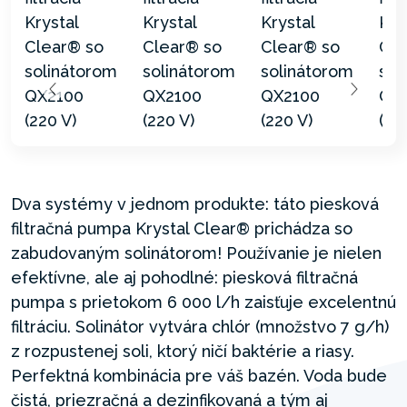
Dva systémy v jednom produkte: táto piesková
filtračná pumpa Krystal Clear® prichádza so
zabudovaným solinátorom! Používanie je nielen
efektívne, ale aj pohodlné: piesková filtračná
pumpa s prietokom 6 000 l/h zaisťuje excelentnú
filtráciu. Solinátor vytvára chlór (množstvo 7 g/h)
z rozpustenej soli, ktorý ničí baktérie a riasy.
Perfektná kombinácia pre váš bazén. Voda bude
čistá, priezračná a dezinfikovaná a tým aj