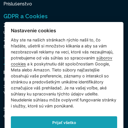
Príslušenstvo
GDPR a Cookies
Zásady ochrany osobných a ďalších spracovávaných
Nastavenie cookies
údajov
Zásady používania súborov cookies
Aby ste na našich stránkach rýchlo našli to, čo
hľadáte, ušetrili si množstvo klikania a aby sa vám
Nastavenie cookies
nezobrazovali reklamy na veci, ktoré vás nezaujímajú,
potrebujeme od vás súhlas so spracovaním
súborov
cookies
a k poskytnutiu dát spoločnostiam Google,
Meta alebo Amazon. Tieto súbory najčastejšie
Intex Trading, s.r.o.
obsahujú vaše preferencie, záznamy o interakcii so
Hradecká 2526/3
stránkou a predovšetkým unikátne identifikátory
130 00 Praha 3
označujúce váš prehliadač. Je na vašej voľbe, aké
Vinohrady - Česká republika
súhlasy ku spracovaniu týchto údajov udelíte.
Neudelenie súhlasu mȏže ovplyvniť fungovanie stránky
i služby, ktoré sú vám ponúkané.
Spoločnosť je zapísaná na Mestskom súde v Prahe,
oddiel C, vložka 74759, IČO 26150808, DIČ CZ26150808.
Prijať všetko