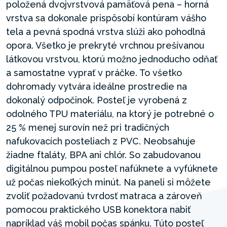
položená dvojvrstvová pamäťová pena – horná
vrstva sa dokonale prispôsobí kontúram vášho
tela a pevná spodná vrstva slúži ako pohodlná
opora. Všetko je prekryté vrchnou prešívanou
látkovou vrstvou, ktorú možno jednoducho odňať
a samostatne vyprať v práčke. To všetko
dohromady vytvára ideálne prostredie na
dokonalý odpočinok. Posteľ je vyrobená z
odolného TPU materiálu, na ktorý je potrebné o
25 % menej surovín než pri tradičných
nafukovacích posteliach z PVC. Neobsahuje
žiadne ftaláty, BPA ani chlór. So zabudovanou
digitálnou pumpou posteľ nafúknete a vyfúknete
už počas niekoľkých minút. Na paneli si môžete
zvoliť požadovanú tvrdosť matraca a zároveň
pomocou praktického USB konektora nabiť
napríklad váš mobil počas spánku. Túto posteľ