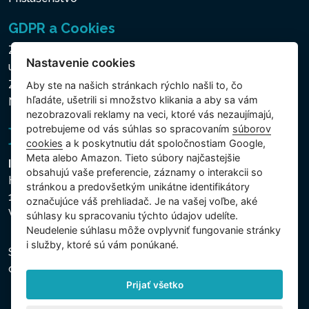
GDPR a Cookies
Zásady ochrany osobných a ďalších spracovávaných
Nastavenie cookies
údajov
Zásady používania súborov cookies
Aby ste na našich stránkach rýchlo našli to, čo
hľadáte, ušetrili si množstvo klikania a aby sa vám
Nastavenie cookies
nezobrazovali reklamy na veci, ktoré vás nezaujímajú,
potrebujeme od vás súhlas so spracovaním
súborov
cookies
a k poskytnutiu dát spoločnostiam Google,
Meta alebo Amazon. Tieto súbory najčastejšie
Intex Trading, s.r.o.
obsahujú vaše preferencie, záznamy o interakcii so
Hradecká 2526/3
stránkou a predovšetkým unikátne identifikátory
130 00 Praha 3
označujúce váš prehliadač. Je na vašej voľbe, aké
Vinohrady - Česká republika
súhlasy ku spracovaniu týchto údajov udelíte.
Neudelenie súhlasu mȏže ovplyvniť fungovanie stránky
i služby, ktoré sú vám ponúkané.
Spoločnosť je zapísaná na Mestskom súde v Prahe,
oddiel C, vložka 74759, IČO 26150808, DIČ CZ26150808.
Prijať všetko