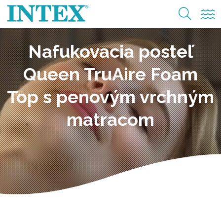
Nafukovacia posteľ
Queen TruAire Foam
Top s penovým vrchným
matracom