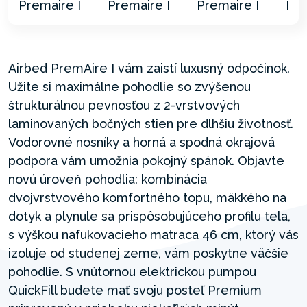
Airbed PremAire I vám zaistí luxusný odpočinok.
Užite si maximálne pohodlie so zvýšenou
štrukturálnou pevnosťou z 2-vrstvových
laminovaných bočných stien pre dlhšiu životnosť.
Vodorovné nosníky a horná a spodná okrajová
podpora vám umožnia pokojný spánok. Objavte
novú úroveň pohodlia: kombinácia
dvojvrstvového komfortného topu, mäkkého na
dotyk a plynule sa prispôsobujúceho profilu tela,
s výškou nafukovacieho matraca 46 cm, ktorý vás
izoluje od studenej zeme, vám poskytne väčšie
pohodlie. S vnútornou elektrickou pumpou
QuickFill budete mať svoju posteľ Premium