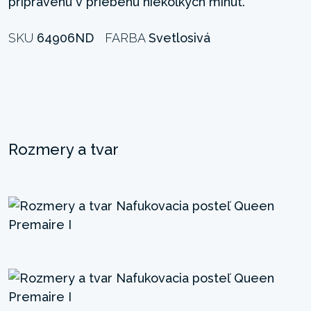
pripravenú v priebehu niekoľkých minút.
SKU
64906ND
FARBA
Svetlosivá
Rozmery a tvar