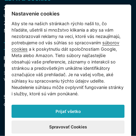
Zásady ochrany osobných a ďalších spracovávaných
Nastavenie cookies
údajov
Zásady používania súborov cookies
Aby ste na našich stránkach rýchlo našli to, čo
hľadáte, ušetrili si množstvo klikania a aby sa vám
Nastavenie cookies
nezobrazovali reklamy na veci, ktoré vás nezaujímajú,
potrebujeme od vás súhlas so spracovaním
súborov
cookies
a k poskytnutiu dát spoločnostiam Google,
Meta alebo Amazon. Tieto súbory najčastejšie
Intex Trading, s.r.o.
obsahujú vaše preferencie, záznamy o interakcii so
Hradecká 2526/3
stránkou a predovšetkým unikátne identifikátory
130 00 Praha 3
označujúce váš prehliadač. Je na vašej voľbe, aké
Vinohrady - Česká republika
súhlasy ku spracovaniu týchto údajov udelíte.
Neudelenie súhlasu mȏže ovplyvniť fungovanie stránky
i služby, ktoré sú vám ponúkané.
Spoločnosť je zapísaná na Mestskom súde v Prahe,
oddiel C, vložka 74759, IČO 26150808, DIČ CZ26150808.
Prijať všetko
Spravovať Cookies