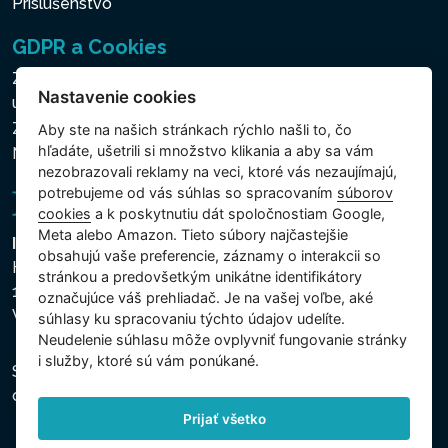
Príslušenstvo
GDPR a Cookies
Zásady ochrany osobných a ďalších spracovávaných
Nastavenie cookies
údajov
Zásady používania súborov cookies
Aby ste na našich stránkach rýchlo našli to, čo
hľadáte, ušetrili si množstvo klikania a aby sa vám
Nastavenie cookies
nezobrazovali reklamy na veci, ktoré vás nezaujímajú,
potrebujeme od vás súhlas so spracovaním
súborov
cookies
a k poskytnutiu dát spoločnostiam Google,
Meta alebo Amazon. Tieto súbory najčastejšie
Intex Trading, s.r.o.
obsahujú vaše preferencie, záznamy o interakcii so
Hradecká 2526/3
stránkou a predovšetkým unikátne identifikátory
130 00 Praha 3
označujúce váš prehliadač. Je na vašej voľbe, aké
Vinohrady - Česká republika
súhlasy ku spracovaniu týchto údajov udelíte.
Neudelenie súhlasu mȏže ovplyvniť fungovanie stránky
i služby, ktoré sú vám ponúkané.
Spoločnosť je zapísaná na Mestskom súde v Prahe,
oddiel C, vložka 74759, IČO 26150808, DIČ CZ26150808.
Prijať všetko