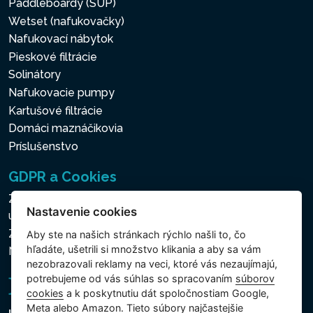
Paddleboardy (SUP)
Wetset (nafukovačky)
Nafukovací nábytok
Pieskové filtrácie
Solinátory
Nafukovacie pumpy
Kartušové filtrácie
Domáci maznáčikovia
Príslušenstvo
GDPR a Cookies
Zásady ochrany osobných a ďalších spracovávaných
Nastavenie cookies
údajov
Zásady používania súborov cookies
Aby ste na našich stránkach rýchlo našli to, čo
hľadáte, ušetrili si množstvo klikania a aby sa vám
Nastavenie cookies
nezobrazovali reklamy na veci, ktoré vás nezaujímajú,
potrebujeme od vás súhlas so spracovaním
súborov
cookies
a k poskytnutiu dát spoločnostiam Google,
Meta alebo Amazon. Tieto súbory najčastejšie