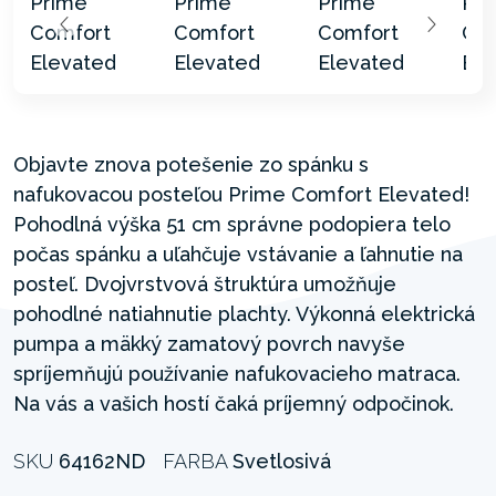
Objavte znova potešenie zo spánku s
nafukovacou posteľou Prime Comfort Elevated!
Pohodlná výška 51 cm správne podopiera telo
počas spánku a uľahčuje vstávanie a ľahnutie na
posteľ. Dvojvrstvová štruktúra umožňuje
pohodlné natiahnutie plachty. Výkonná elektrická
pumpa a mäkký zamatový povrch navyše
spríjemňujú používanie nafukovacieho matraca.
Na vás a vašich hostí čaká príjemný odpočinok.
SKU
64162ND
FARBA
Svetlosivá