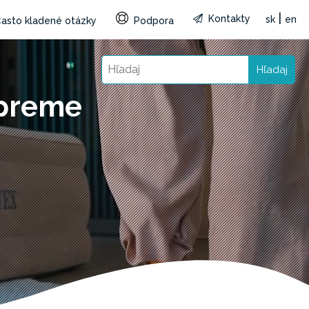
|
Kontakty
sk
en
asto kladené otázky
Podpora
Hľadaj
upreme