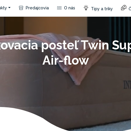
kty
Predajcovia
O nás
Tipy a triky
Č
ovacia posteľ Twin S
Air-flow