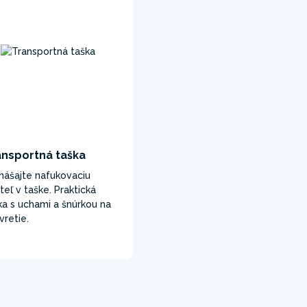
ansportná taška
nášajte nafukovaciu
teľ v taške. Praktická
ka s uchami a šnúrkou na
vretie.