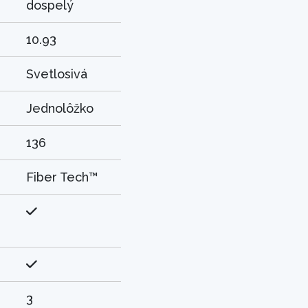
dospelý
10.93
Svetlosivá
Jednolôžko
136
Fiber Tech™
3