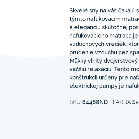
Skvelé sny na vás čakajú 
týmto nafukovacím matr
a eleganciu skutočnej pos
nafukovacieho matraca je
vzduchových vreciek, kto
prúdenie vzduchu cez spa
Mäkký vlnitý dvojvrstvový
väčšiu relaxáciu. Tento mo
konštrukcii určený pre na
elektrickej pumpy je nafu
SKU
64488ND
FARBA
Sv