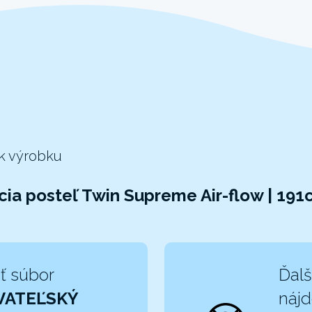
 k výrobku
ia posteľ Twin Supreme Air-flow | 19
ť súbor
Ďalš
VATEĽSKÝ
nájd