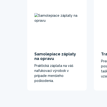
Samolepiace záplaty
Tr
na opravu
Pre
Praktická záplata na váš
pos
nafukovací výrobok v
taš
prípade menšieho
uza
poškodenia.