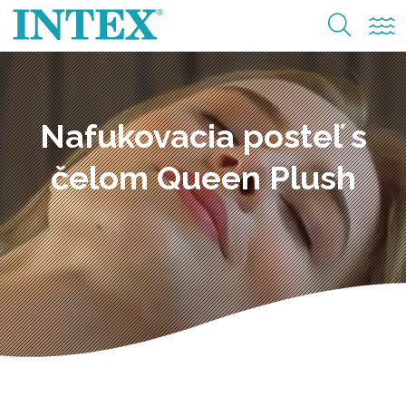
Nafukovacia posteľ s
čelom Queen Plush