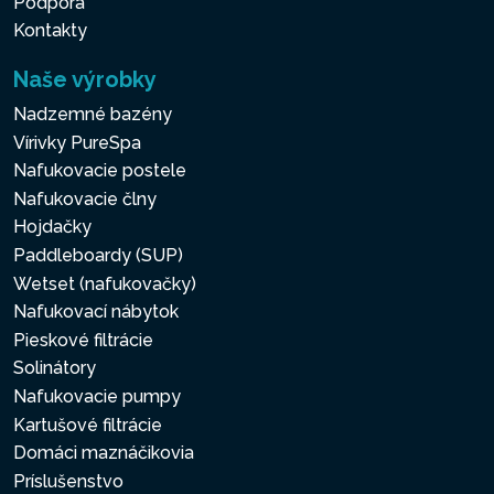
Podpora
Kontakty
Naše výrobky
Nadzemné bazény
Vírivky PureSpa
Nafukovacie postele
Nafukovacie člny
Hojdačky
Paddleboardy (SUP)
Wetset (nafukovačky)
Nafukovací nábytok
Pieskové filtrácie
Solinátory
Nafukovacie pumpy
Kartušové filtrácie
Domáci maznáčikovia
Príslušenstvo