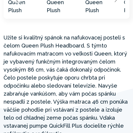
Užite si kvalitný spánok na nafukovacej posteli s
čelom Queen Plush Headboard. S týmto
nafukovacím matracom vo veľkosti Queen, ktorý
je vybavený funkčným integrovaným čelom
vysokým 86 cm, vás čaká dokonalý odpočinok.
Čelo postele poskytuje oporu chrbta pri
odpočinku alebo sledovaní televízie. Navyše
zabraňuje vankúšom, aby vám počas spánku
nespadli z postele. Výška matraca 46 cm ponúka
väčšie pohodlie pri vstávaní z postele a izoluje
telo od chladnej zeme počas spánku. Vďaka
vstavanej pumpe QuickFill Plus docielite rýchle