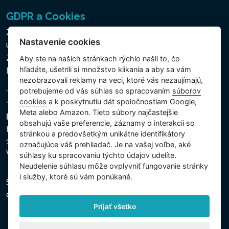
GDPR a Cookies
Zásady ochrany osobných a ďalších spracovávaných
Nastavenie cookies
údajov
Zásady používania súborov cookies
Aby ste na našich stránkach rýchlo našli to, čo
hľadáte, ušetrili si množstvo klikania a aby sa vám
Nastavenie cookies
nezobrazovali reklamy na veci, ktoré vás nezaujímajú,
potrebujeme od vás súhlas so spracovaním
súborov
cookies
a k poskytnutiu dát spoločnostiam Google,
Meta alebo Amazon. Tieto súbory najčastejšie
Intex Trading, s.r.o.
obsahujú vaše preferencie, záznamy o interakcii so
Hradecká 2526/3
stránkou a predovšetkým unikátne identifikátory
130 00 Praha 3
označujúce váš prehliadač. Je na vašej voľbe, aké
Vinohrady - Česká republika
súhlasy ku spracovaniu týchto údajov udelíte.
Neudelenie súhlasu mȏže ovplyvniť fungovanie stránky
i služby, ktoré sú vám ponúkané.
Spoločnosť je zapísaná na Mestskom súde v Prahe,
oddiel C, vložka 74759, IČO 26150808, DIČ CZ26150808.
Prijať všetko