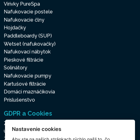
Vírivky PureSpa
Nafukovacie postele
Nafukovacie člny
Hojdačky
Paddleboardy (SUP)
Wetset (nafukovačky)
Nafukovací nábytok
Pieskové filtrácie
Solinátory
Nafukovacie pumpy
Kartušové filtrácie
Domáci maznáčikovia
Príslušenstvo
GDPR a Cookies
Zásady ochrany osobných a ďalších spracovávaných
Nastavenie cookies
údajov
Zásady používania súborov cookies
Aby ste na našich stránkach rýchlo našli to, čo