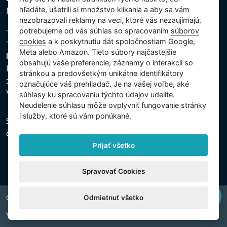
hľadáte, ušetrili si množstvo klikania a aby sa vám
Nastavenie cookies
nezobrazovali reklamy na veci, ktoré vás nezaujímajú,
potrebujeme od vás súhlas so spracovaním
súborov
cookies
a k poskytnutiu dát spoločnostiam Google,
Meta alebo Amazon. Tieto súbory najčastejšie
Intex Trading, s.r.o.
obsahujú vaše preferencie, záznamy o interakcii so
Hradecká 2526/3
stránkou a predovšetkým unikátne identifikátory
130 00 Praha 3
označujúce váš prehliadač. Je na vašej voľbe, aké
Vinohrady - Česká republika
súhlasy ku spracovaniu týchto údajov udelíte.
Neudelenie súhlasu mȏže ovplyvniť fungovanie stránky
i služby, ktoré sú vám ponúkané.
Spoločnosť je zapísaná na Mestskom súde v Prahe,
oddiel C, vložka 74759, IČO 26150808, DIČ CZ26150808.
Prijať všetko
Spravovať Cookies
Odmietnuť všetko
Copyright © 2026 INTEX TRADING s.r.o. All rights reserved.
Web by
digiONE