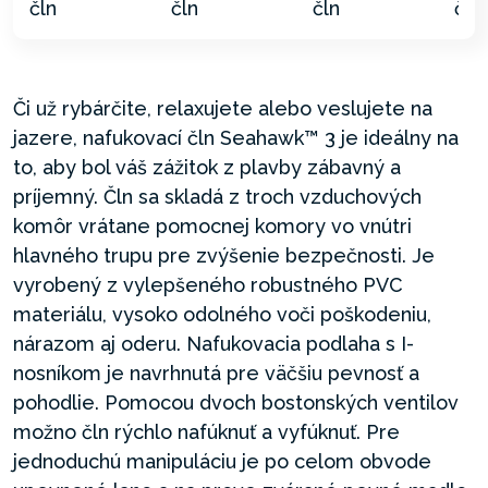
Či už rybárčite, relaxujete alebo veslujete na
jazere, nafukovací čln Seahawk™ 3 je ideálny na
to, aby bol váš zážitok z plavby zábavný a
príjemný. Čln sa skladá z troch vzduchových
komôr vrátane pomocnej komory vo vnútri
hlavného trupu pre zvýšenie bezpečnosti. Je
vyrobený z vylepšeného robustného PVC
materiálu, vysoko odolného voči poškodeniu,
nárazom aj oderu. Nafukovacia podlaha s I-
nosníkom je navrhnutá pre väčšiu pevnosť a
pohodlie. Pomocou dvoch bostonských ventilov
možno čln rýchlo nafúknuť a vyfúknuť. Pre
jednoduchú manipuláciu je po celom obvode