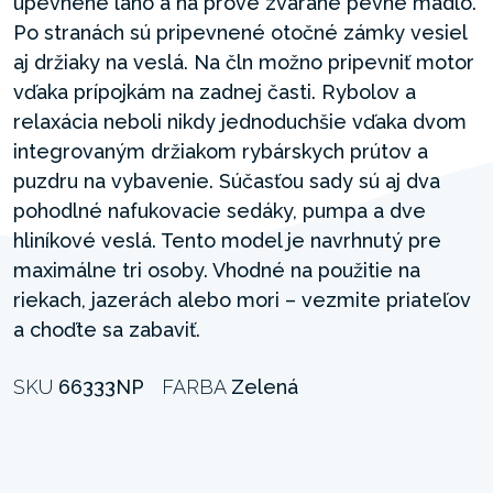
upevnené lano a na prove zvárané pevné madlo.
Po stranách sú pripevnené otočné zámky vesiel
aj držiaky na veslá. Na čln možno pripevniť motor
vďaka prípojkám na zadnej časti. Rybolov a
relaxácia neboli nikdy jednoduchšie vďaka dvom
integrovaným držiakom rybárskych prútov a
puzdru na vybavenie. Súčasťou sady sú aj dva
pohodlné nafukovacie sedáky, pumpa a dve
hliníkové veslá. Tento model je navrhnutý pre
maximálne tri osoby. Vhodné na použitie na
riekach, jazerách alebo mori – vezmite priateľov
a choďte sa zabaviť.
SKU
66333NP
FARBA
Zelená