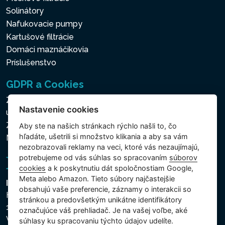
Solinátory
Nafukovacie pumpy
Kartušové filtrácie
Domáci maznáčikovia
Príslušenstvo
GDPR a Cookies
Zásady ochrany osobných a ďalších spracovávaných
Nastavenie cookies
údajov
Zásady používania súborov cookies
Aby ste na našich stránkach rýchlo našli to, čo
hľadáte, ušetrili si množstvo klikania a aby sa vám
Nastavenie cookies
nezobrazovali reklamy na veci, ktoré vás nezaujímajú,
potrebujeme od vás súhlas so spracovaním
súborov
cookies
a k poskytnutiu dát spoločnostiam Google,
Meta alebo Amazon. Tieto súbory najčastejšie
Intex Trading, s.r.o.
obsahujú vaše preferencie, záznamy o interakcii so
Hradecká 2526/3
stránkou a predovšetkým unikátne identifikátory
130 00 Praha 3
označujúce váš prehliadač. Je na vašej voľbe, aké
Vinohrady - Česká republika
súhlasy ku spracovaniu týchto údajov udelíte.