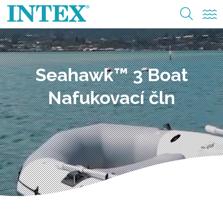
Seahawk™ 3 Boat
Nafukovací čln