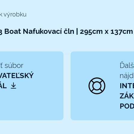
 k výrobku
 Boat Nafukovací čln | 295cm x 137cm
ť súbor
Ďalš
VATEĽSKÝ
nájd
ÁL
INT
ZÁK
PO