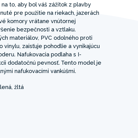
na to, aby bol váš zážitok z plavby
nuté pre použitie na riekach, jazerách
vé komory vrátane vnútornej
enie bezpečnosti a vztlaku.
ých materiálov, PVC odolného proti
 vinylu, zaisťuje pohodlie a vynikajúcu
oderu. Nafukovacia podlaha s I-
cii dodatočnú pevnosť. Tento model je
nými nafukovacími vankúšmi.
lená, žltá