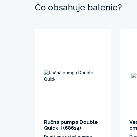
Čo obsahuje balenie?
Ručná pumpa Double
Ve
Quick II (68614)
cm
Dvojčinná ručná pumpa
Dve