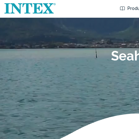
Produ
Seah