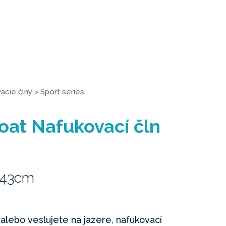
acie člny
>
Sport series
oat Nafukovací čln
 43cm
e alebo veslujete na jazere, nafukovací