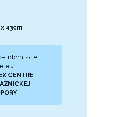
 x 43cm
ie informácie
ete v
EX CENTRE
AZNÍCKEJ
DPORY