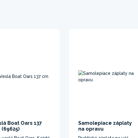
slá Boat Oars 137
Samolepiace záplaty
 (69625)
na opravu
 veslá Boat Oars. Každé
Praktická záplata na váš