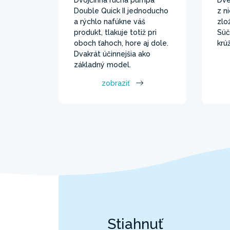
Double Quick II jednoducho
z n
a rýchlo nafúkne váš
zlož
produkt, tlakuje totiž pri
Súč
oboch ťahoch, hore aj dole.
krú
Dvakrát účinnejšia ako
základný model.
zobraziť
Stiahnuť