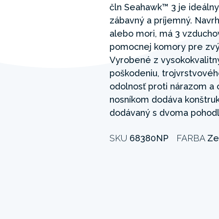
čln Seahawk™ 3 je ideálny 
zábavný a príjemný. Navrh
alebo mori, má 3 vzducho
pomocnej komory pre zvýš
Vyrobené z vysokokvalitn
poškodeniu, trojvrstvového
odolnosť proti nárazom a 
nosníkom dodáva konštruk
dodávaný s dvoma pohodl
SKU
68380NP
FARBA
Ze