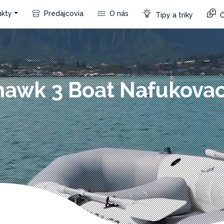
kty
Predajcovia
O nás
Tipy a triky
Č
awk 3 Boat Nafukovac