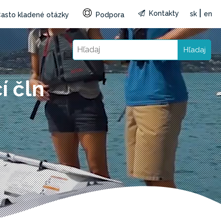
|
Kontakty
sk
en
asto kladené otázky
Podpora
Hľadaj
í čln