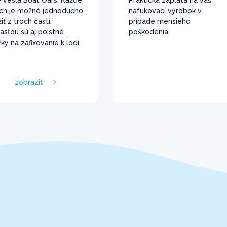
ich je možné jednoducho
nafukovací výrobok v
iť z troch častí.
prípade menšieho
asťou sú aj poistné
poškodenia.
žky na zafixovanie k lodi.
zobraziť