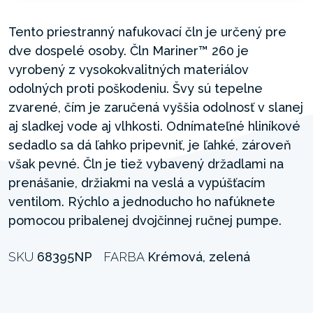
Tento priestranný nafukovací čln je určený pre
dve dospelé osoby. Čln Mariner™ 260 je
vyrobený z vysokokvalitných materiálov
odolných proti poškodeniu. Švy sú tepelne
zvarené, čím je zaručená vyššia odolnosť v slanej
aj sladkej vode aj vlhkosti. Odnímateľné hliníkové
sedadlo sa dá ľahko pripevniť, je ľahké, zároveň
však pevné. Čln je tiež vybavený držadlami na
prenášanie, držiakmi na veslá a vypúšťacím
ventilom. Rýchlo a jednoducho ho nafúknete
pomocou pribalenej dvojčinnej ručnej pumpe.
SKU
68395NP
FARBA
Krémová, zelená