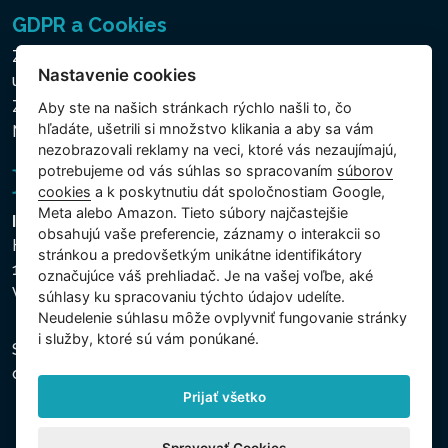
GDPR a Cookies
Zásady ochrany osobných a ďalších spracovávaných
Nastavenie cookies
údajov
Zásady používania súborov cookies
Aby ste na našich stránkach rýchlo našli to, čo
hľadáte, ušetrili si množstvo klikania a aby sa vám
Nastavenie cookies
nezobrazovali reklamy na veci, ktoré vás nezaujímajú,
potrebujeme od vás súhlas so spracovaním
súborov
cookies
a k poskytnutiu dát spoločnostiam Google,
Meta alebo Amazon. Tieto súbory najčastejšie
Intex Trading, s.r.o.
obsahujú vaše preferencie, záznamy o interakcii so
Hradecká 2526/3
stránkou a predovšetkým unikátne identifikátory
130 00 Praha 3
označujúce váš prehliadač. Je na vašej voľbe, aké
Vinohrady - Česká republika
súhlasy ku spracovaniu týchto údajov udelíte.
Neudelenie súhlasu mȏže ovplyvniť fungovanie stránky
i služby, ktoré sú vám ponúkané.
Spoločnosť je zapísaná na Mestskom súde v Prahe,
oddiel C, vložka 74759, IČO 26150808, DIČ CZ26150808.
Prijať všetko