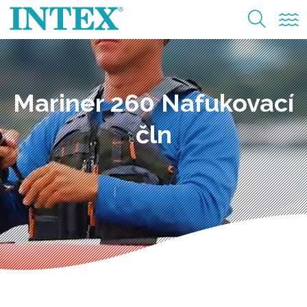
Mariner 260 Nafukovací
čln