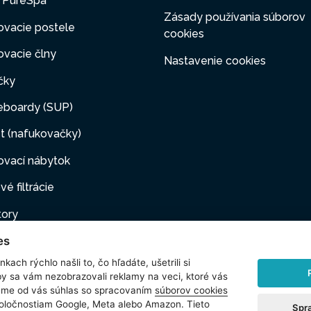
y PureSpa
Zásady používania súborov
ovacie postele
cookies
vacie člny
Nastavenie cookies
čky
eboardy (SUP)
t (nafukovačky)
ovací nábytok
vé filtrácie
tory
es
ovacie pumpy
kach rýchlo našli to, čo hľadáte, ušetrili si
ové filtrácie
by sa vám nezobrazovali reklamy na veci, ktoré vás
jeme od vás súhlas so spracovaním
súborov cookies
i maznáčikovia
poločnostiam Google, Meta alebo Amazon. Tieto
Spr