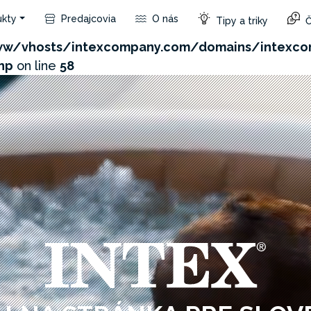
kty
Predajcovia
O nás
Tipy a triky
Č
com/admin/product/api.php?id=162&not_use_region=1
w/vhosts/intexcompany.com/domains/intexco
hp
on line
58