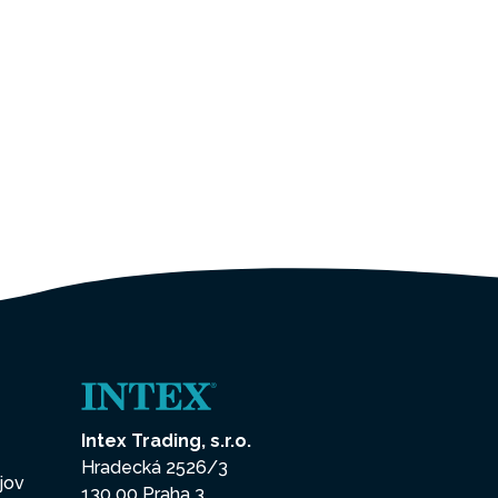
Intex Trading, s.r.o.
Hradecká 2526/3
jov
130 00 Praha 3