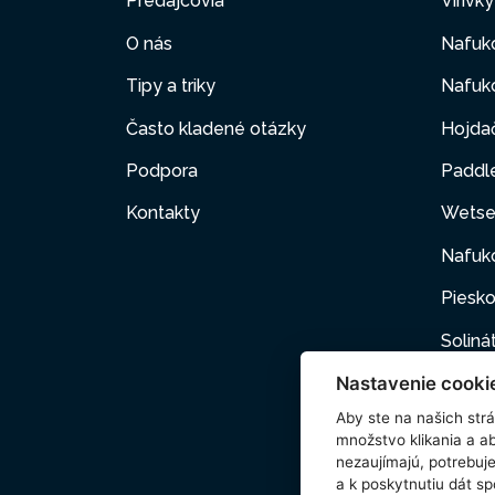
Predajcovia
Vírivk
O nás
Nafuk
Tipy a triky
Nafuko
Často kladené otázky
Hojda
Podpora
Paddl
Kontakty
Wetse
Nafuk
Piesko
Soliná
Nastavenie cooki
Nafuk
Aby ste na našich strán
Kartuš
množstvo klikania a a
nezaujímajú, potrebu
Domác
a k poskytnutiu dát s