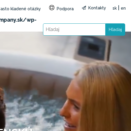
|
Kontakty
sk
en
asto kladené otázky
Podpora
&reg=SK&lang=sk): Failed to open stream: HTTP
mpany.sk/wp-
Hľadaj