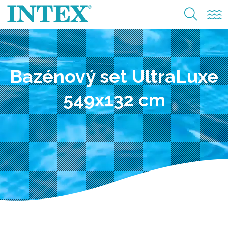
Bazénový set UltraLuxe
549x132 cm