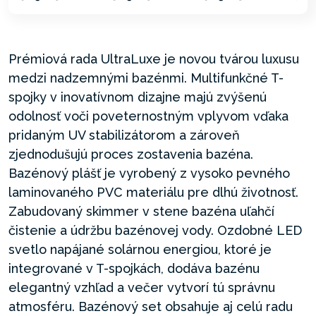
Prémiová rada UltraLuxe je novou tvárou luxusu
medzi nadzemnými bazénmi. Multifunkčné T-
spojky v inovatívnom dizajne majú zvýšenú
odolnosť voči poveternostným vplyvom vďaka
pridaným UV stabilizátorom a zároveň
zjednodušujú proces zostavenia bazéna.
Bazénový plášť je vyrobený z vysoko pevného
laminovaného PVC materiálu pre dlhú životnosť.
Zabudovaný skimmer v stene bazéna uľahčí
čistenie a údržbu bazénovej vody. Ozdobné LED
svetlo napájané solárnou energiou, ktoré je
integrované v T-spojkách, dodáva bazénu
elegantný vzhľad a večer vytvorí tú správnu
atmosféru. Bazénový set obsahuje aj celú radu