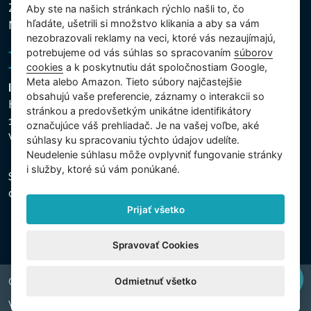
Zásady používania súborov cookies
Aby ste na našich stránkach rýchlo našli to, čo
hľadáte, ušetrili si množstvo klikania a aby sa vám
Nastavenie cookies
nezobrazovali reklamy na veci, ktoré vás nezaujímajú,
potrebujeme od vás súhlas so spracovaním
súborov
cookies
a k poskytnutiu dát spoločnostiam Google,
Meta alebo Amazon. Tieto súbory najčastejšie
Intex Trading, s.r.o.
obsahujú vaše preferencie, záznamy o interakcii so
Hradecká 2526/3
stránkou a predovšetkým unikátne identifikátory
130 00 Praha 3
označujúce váš prehliadač. Je na vašej voľbe, aké
Vinohrady - Česká republika
súhlasy ku spracovaniu týchto údajov udelíte.
Neudelenie súhlasu mȏže ovplyvniť fungovanie stránky
i služby, ktoré sú vám ponúkané.
Spoločnosť je zapísaná na Mestskom súde v Prahe,
oddiel C, vložka 74759, IČO 26150808, DIČ CZ26150808.
Prijať všetko
Spravovať Cookies
Odmietnuť všetko
Copyright © 2026 INTEX TRADING s.r.o. All rights reserved.
Web by
digiONE