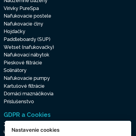
Nadzemné bazény
Vírivky PureSpa
Nafukovacie postele
Nafukovacie člny
Hojdačky
Paddleboardy (SUP)
Wetset (nafukovačky)
Nafukovací nábytok
Pieskové filtrácie
Solinátory
Nafukovacie pumpy
Kartušové filtrácie
Domáci maznáčikovia
Príslušenstvo
GDPR a Cookies
Zásady ochrany osobných a ďalších spracovávaných
Nastavenie cookies
údajov