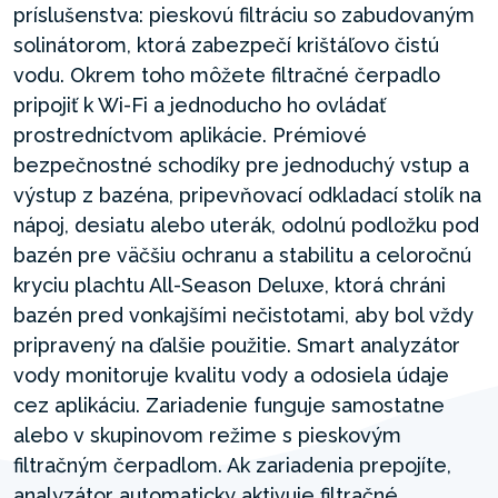
príslušenstva: pieskovú filtráciu so zabudovaným
solinátorom, ktorá zabezpečí krištáľovo čistú
vodu. Okrem toho môžete filtračné čerpadlo
pripojiť k Wi-Fi a jednoducho ho ovládať
prostredníctvom aplikácie. Prémiové
bezpečnostné schodíky pre jednoduchý vstup a
výstup z bazéna, pripevňovací odkladací stolík na
nápoj, desiatu alebo uterák, odolnú podložku pod
bazén pre väčšiu ochranu a stabilitu a celoročnú
kryciu plachtu All-Season Deluxe, ktorá chráni
bazén pred vonkajšími nečistotami, aby bol vždy
pripravený na ďalšie použitie. Smart analyzátor
vody monitoruje kvalitu vody a odosiela údaje
cez aplikáciu. Zariadenie funguje samostatne
alebo v skupinovom režime s pieskovým
filtračným čerpadlom. Ak zariadenia prepojíte,
analyzátor automaticky aktivuje filtračné