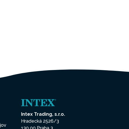
Intex Trading, s.r.o.
Hradecká 2526/3
jov
130 00 Praha 3