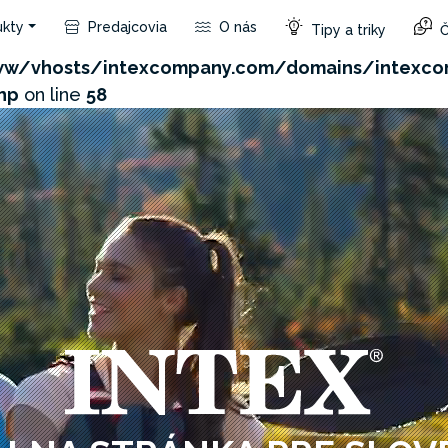
kty
Predajcovia
O nás
Tipy a triky
Č
com/admin/product/api.php?id=43&not_use_region=1&
w/vhosts/intexcompany.com/domains/intexco
hp
on line
58