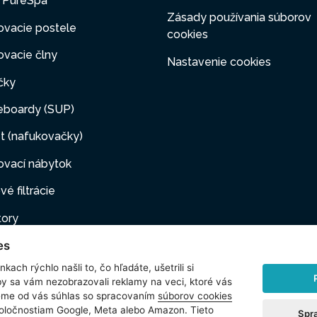
y PureSpa
Zásady používania súborov
ovacie postele
cookies
vacie člny
Nastavenie cookies
čky
eboardy (SUP)
t (nafukovačky)
ovací nábytok
vé filtrácie
tory
es
ovacie pumpy
kach rýchlo našli to, čo hľadáte, ušetrili si
ové filtrácie
by sa vám nezobrazovali reklamy na veci, ktoré vás
jeme od vás súhlas so spracovaním
súborov cookies
i maznáčikovia
poločnostiam Google, Meta alebo Amazon. Tieto
Spr