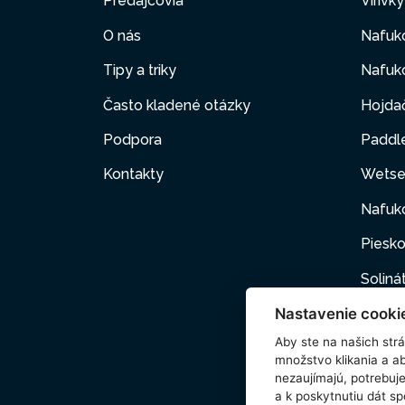
Predajcovia
Vírivk
O nás
Nafuk
Tipy a triky
Nafuko
Často kladené otázky
Hojda
Podpora
Paddl
Kontakty
Wetse
Nafuk
Piesko
Soliná
Nastavenie cooki
Nafuk
Aby ste na našich strán
Kartuš
množstvo klikania a a
nezaujímajú, potrebu
Domác
a k poskytnutiu dát s