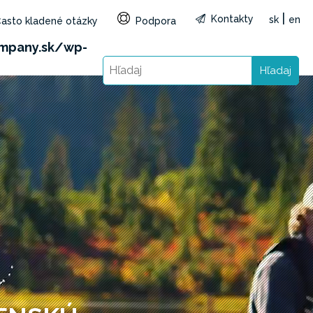
|
Kontakty
sk
en
asto kladené otázky
Podpora
reg=SK&lang=sk): Failed to open stream: HTTP
mpany.sk/wp-
Hľadaj