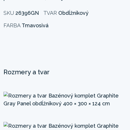
SKU
26396GN
TVAR
Obdĺžnikový
FARBA
Tmavosivá
Rozmery a tvar