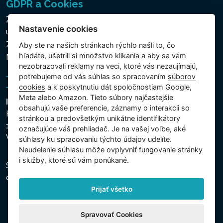
GDPR a Cookies
Zásady ochrany osobných a ďalších spracovávaných
Nastavenie cookies
údajov
Zásady používania súborov cookies
Aby ste na našich stránkach rýchlo našli to, čo
hľadáte, ušetrili si množstvo klikania a aby sa vám
Nastavenie cookies
nezobrazovali reklamy na veci, ktoré vás nezaujímajú,
potrebujeme od vás súhlas so spracovaním
súborov
cookies
a k poskytnutiu dát spoločnostiam Google,
Meta alebo Amazon. Tieto súbory najčastejšie
Intex Trading, s.r.o.
obsahujú vaše preferencie, záznamy o interakcii so
Hradecká 2526/3
stránkou a predovšetkým unikátne identifikátory
130 00 Praha 3
označujúce váš prehliadač. Je na vašej voľbe, aké
Vinohrady - Česká republika
súhlasy ku spracovaniu týchto údajov udelíte.
Neudelenie súhlasu mȏže ovplyvniť fungovanie stránky
i služby, ktoré sú vám ponúkané.
Spoločnosť je zapísaná na Mestskom súde v Prahe,
oddiel C, vložka 74759, IČO 26150808, DIČ CZ26150808.
Prijať všetko
Spravovať Cookies