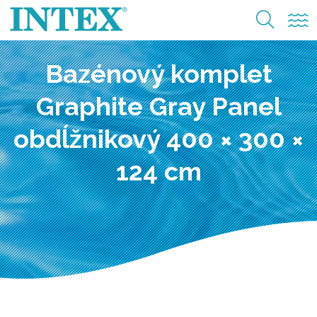
Bazénový komplet
Graphite Gray Panel
obdĺžnikový 400 × 300 ×
124 cm