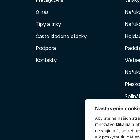
Predajcovia
Vírivk
O nás
Nafuk
Tipy a triky
Nafuko
Často kladené otázky
Hojda
Podpora
Paddl
Kontakty
Wetse
Nafuk
Piesko
Soliná
Nastavenie cooki
Nafuk
Aby ste na našich strán
Kartuš
množstvo klikania a a
nezaujímajú, potrebu
Domác
a k poskytnutiu dát s