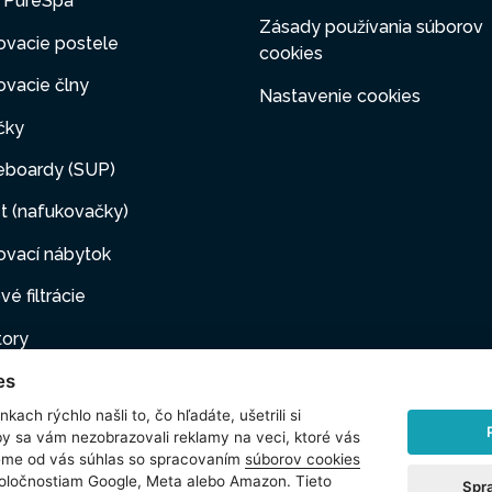
y PureSpa
Zásady používania súborov
ovacie postele
cookies
vacie člny
Nastavenie cookies
čky
eboardy (SUP)
t (nafukovačky)
ovací nábytok
vé filtrácie
tory
es
ovacie pumpy
kach rýchlo našli to, čo hľadáte, ušetrili si
ové filtrácie
by sa vám nezobrazovali reklamy na veci, ktoré vás
jeme od vás súhlas so spracovaním
súborov cookies
i maznáčikovia
poločnostiam Google, Meta alebo Amazon. Tieto
Spr