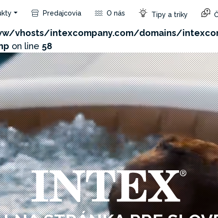
kty
Predajcovia
O nás
Tipy a triky
Č
com/admin/product/api.php?id=189&not_use_region=1
w/vhosts/intexcompany.com/domains/intexco
hp
on line
58