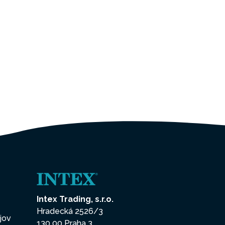
Intex Trading, s.r.o.
Hradecká 2526/3
jov
130 00 Praha 3