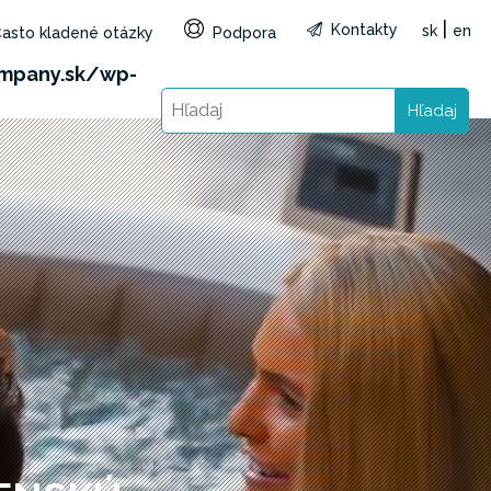
|
Kontakty
sk
en
asto kladené otázky
Podpora
&reg=SK&lang=sk): Failed to open stream: HTTP
mpany.sk/wp-
Hľadaj