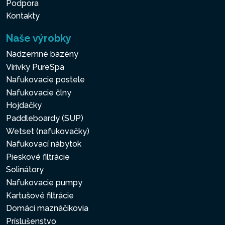
Podpora
Kontakty
Naše výrobky
Nadzemné bazény
Vírivky PureSpa
Nafukovacie postele
Nafukovacie člny
Hojdačky
Paddleboardy (SUP)
Wetset (nafukovačky)
Nafukovací nábytok
Pieskové filtrácie
Solinátory
Nafukovacie pumpy
Kartušové filtrácie
Domáci maznáčikovia
Príslušenstvo