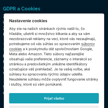
GDPR a Cookies
Zásady ochrany osobných a ďalších spracovávaných
Nastavenie cookies
údajov
Zásady používania súborov cookies
Aby ste na našich stránkach rýchlo našli to, čo
hľadáte, ušetrili si množstvo klikania a aby sa vám
Nastavenie cookies
nezobrazovali reklamy na veci, ktoré vás nezaujímajú,
potrebujeme od vás súhlas so spracovaním
súborov
cookies
a k poskytnutiu dát spoločnostiam Google,
Meta alebo Amazon. Tieto súbory najčastejšie
Intex Trading, s.r.o.
obsahujú vaše preferencie, záznamy o interakcii so
Hradecká 2526/3
stránkou a predovšetkým unikátne identifikátory
130 00 Praha 3
označujúce váš prehliadač. Je na vašej voľbe, aké
Vinohrady - Česká republika
súhlasy ku spracovaniu týchto údajov udelíte.
Neudelenie súhlasu mȏže ovplyvniť fungovanie stránky
i služby, ktoré sú vám ponúkané.
Spoločnosť je zapísaná na Mestskom súde v Prahe,
oddiel C, vložka 74759, IČO 26150808, DIČ CZ26150808.
Prijať všetko