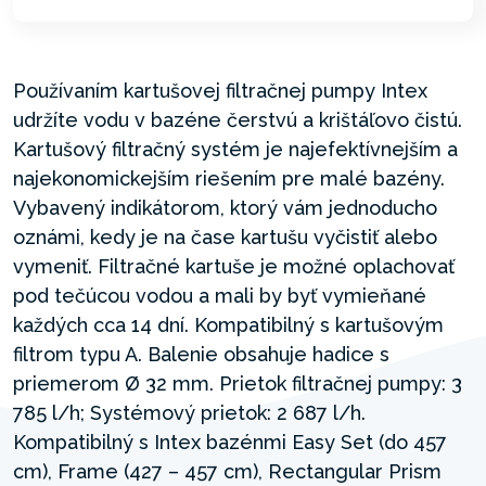
Používaním kartušovej filtračnej pumpy Intex
udržíte vodu v bazéne čerstvú a krištáľovo čistú.
Kartušový filtračný systém je najefektívnejším a
najekonomickejším riešením pre malé bazény.
Vybavený indikátorom, ktorý vám jednoducho
oznámi, kedy je na čase kartušu vyčistiť alebo
vymeniť. Filtračné kartuše je možné oplachovať
pod tečúcou vodou a mali by byť vymieňané
každých cca 14 dní. Kompatibilný s kartušovým
filtrom typu A. Balenie obsahuje hadice s
priemerom Ø 32 mm. Prietok filtračnej pumpy: 3
785 l/h; Systémový prietok: 2 687 l/h.
Kompatibilný s Intex bazénmi Easy Set (do 457
cm), Frame (427 – 457 cm), Rectangular Prism