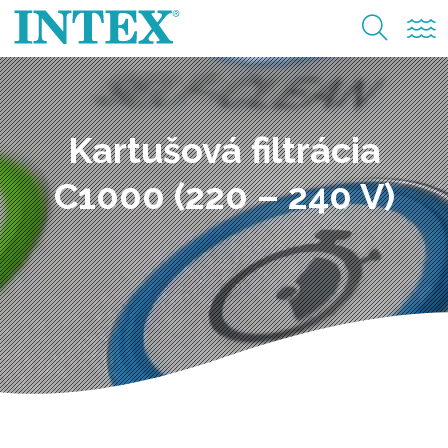
Kartušová filtrácia
C1000 (220 – 240 V)