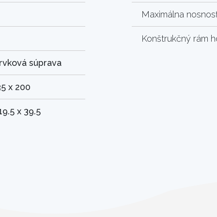
Maximálna nosnosť
Konštrukčný rám h
rvková súprava
35 x 200
19.5 x 39.5