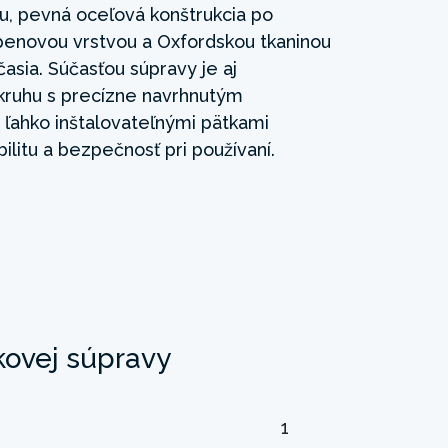
u, pevná oceľová konštrukcia po
penovou vrstvou a Oxfordskou tkaninou
asia. Súčasťou súpravy je aj
 kruhu s precízne navrhnutým
ľahko inštalovateľnými pätkami
bilitu a bezpečnosť pri používaní.
kovej súpravy
1