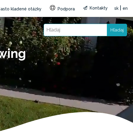
|
Kontakty
sk
en
asto kladené otázky
Podpora
Hľadaj
Swing