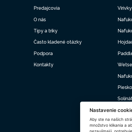
Predajcovia
Vírivk
O nás
Nafuk
Tipy a triky
Nafuko
Často kladené otázky
Hojda
Podpora
Paddl
Kontakty
Wetse
Nafuk
Piesko
Soliná
Nastavenie cooki
Nafuk
Aby ste na našich strán
Kartuš
množstvo klikania a a
nezaujímajú, potrebu