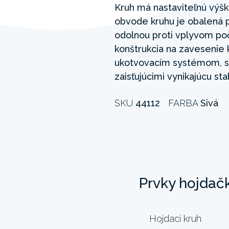
Kruh má nastaviteľnú výšk
obvode kruhu je obalená 
odolnou proti vplyvom poč
konštrukcia na zavesenie
ukotvovacím systémom, s 
zaisťujúcimi vynikajúcu sta
SKU
44112
FARBA
Sivá
Prvky hojdač
Hojdací kruh