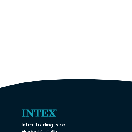
Intex Trading, s.r.o.
Hradecká 2526/3