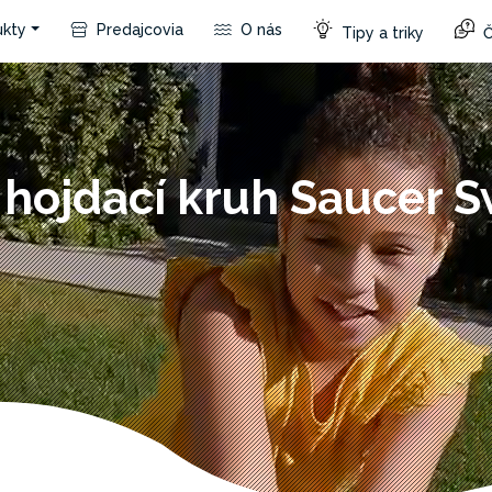
kty
Predajcovia
O nás
Tipy a triky
Č
 hojdací kruh Saucer 