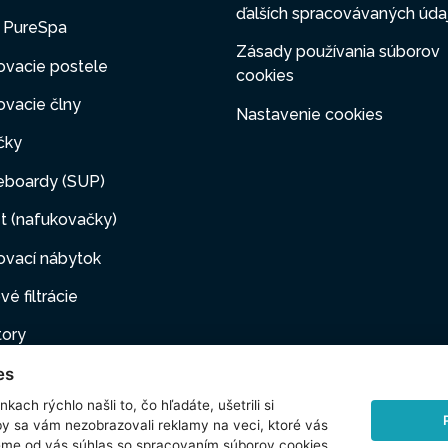
ďalších spracovávaných úda
y PureSpa
Zásady používania súborov
ovacie postele
cookies
vacie člny
Nastavenie cookies
čky
eboardy (SUP)
t (nafukovačky)
ovací nábytok
vé filtrácie
tory
es
ovacie pumpy
kach rýchlo našli to, čo hľadáte, ušetrili si
ové filtrácie
by sa vám nezobrazovali reklamy na veci, ktoré vás
jeme od vás súhlas so spracovaním
súborov cookies