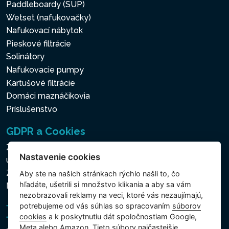
Paddleboardy (SUP)
Wetset (nafukovačky)
Nafukovací nábytok
Pieskové filtrácie
Solinátory
Nafukovacie pumpy
Kartušové filtrácie
Domáci maznáčikovia
Príslušenstvo
GDPR a Cookies
Zásady ochrany osobných a ďalších spracovávaných
Nastavenie cookies
údajov
Zásady používania súborov cookies
Aby ste na našich stránkach rýchlo našli to, čo
hľadáte, ušetrili si množstvo klikania a aby sa vám
Nastavenie cookies
nezobrazovali reklamy na veci, ktoré vás nezaujímajú,
potrebujeme od vás súhlas so spracovaním
súborov
cookies
a k poskytnutiu dát spoločnostiam Google,
Meta alebo Amazon. Tieto súbory najčastejšie