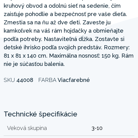
kruhový obvod a odolnú sieť na sedenie, čím
zaisťuje pohodlie a bezpečnosť pre vaše dieťa.
Zmestia sa na ňu až dve deti. Zaveste ju
kamkoľvek na váš rám hojdačky a obmieňajte
podľa potreby. Nastaviteľná dĺžka. Zostavte si
detské ihrisko podľa svojich predstáv. Rozmery:
81 x 81 x 140 cm. Maximálna nosnosť: 150 kg. Rám
nie je súčasťou balenia.
SKU
44008
FARBA
Viacfarebné
Technické špecifikácie
Veková skupina
3-10