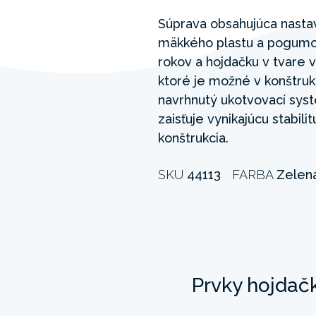
Súprava obsahujúca nasta
mäkkého plastu a pogumov
rokov a hojdačku v tvare v
ktoré je možné v konštrukc
navrhnutý ukotvovací syst
zaisťuje vynikajúcu stabil
konštrukcia.
SKU
44113
FARBA
Zelen
Prvky hojdač