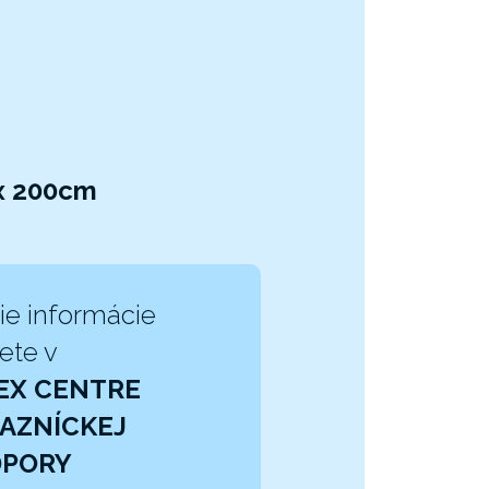
 x 200cm
ie informácie
ete v
EX CENTRE
AZNÍCKEJ
DPORY