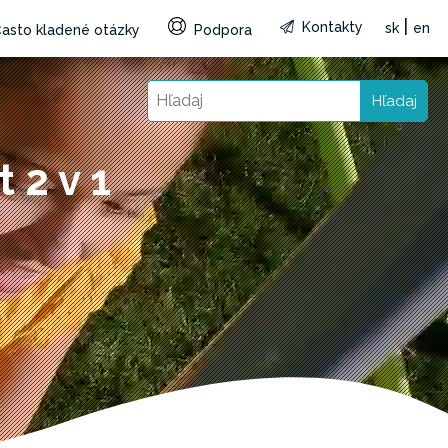
|
Kontakty
sk
en
asto kladené otázky
Podpora
Hľadaj
 2 v 1