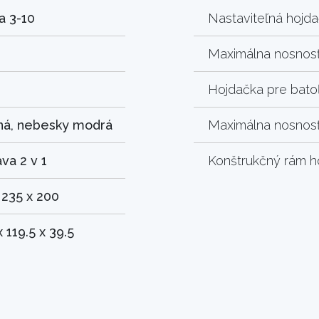
 a 3-10
Nastaviteľná hojd
4
Maximálna nosnosť 
Hojdačka pre bato
ná, nebesky modrá
Maximálna nosnosť 
va 2 v 1
Konštrukčný rám h
 235 x 200
x 119.5 x 39.5