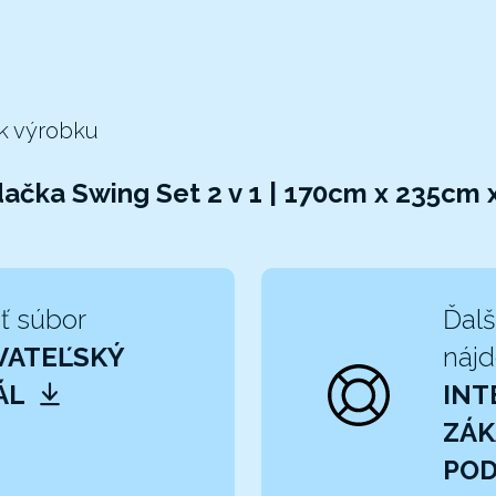
 k výrobku
dačka Swing Set 2 v 1 | 170cm x 235cm
ť súbor
Ďalš
VATEĽSKÝ
nájd
ÁL
INT
ZÁK
PO