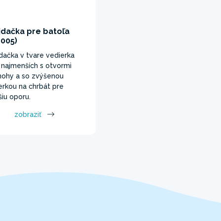
jdačka pre batoľa
4005)
dačka v tvare vedierka
 najmenších s otvormi
nohy a so zvýšenou
erkou na chrbát pre
šiu oporu.
zobraziť