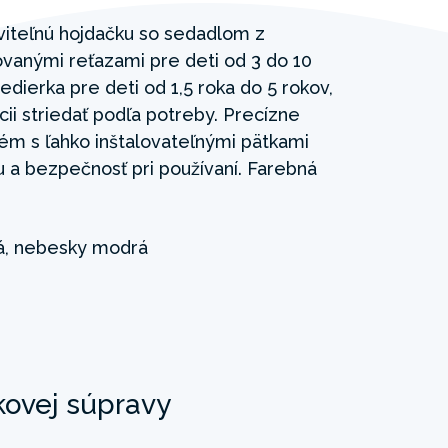
viteľnú hojdačku so sedadlom z
anými reťazami pre deti od 3 do 10
edierka pre deti od 1,5 roka do 5 rokov,
ii striedať podľa potreby. Precízne
ém s ľahko inštalovateľnými pätkami
itu a bezpečnosť pri používaní. Farebná
á, nebesky modrá
kovej súpravy