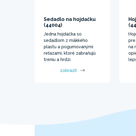
Sedadlo na hojdačku
Ho
(44004)
(4
Jedna hojdačka so
Hoj
sedadlom z mäkkého
pre
plastu a pogumovanými
na 
reťazami, ktoré zabraňujú
opi
treniu a hrdzi.
lep
zobraziť