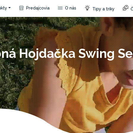
kty
Predajcovia
O nás
Tipy a triky
Č
ná Hojdačka Swing Set