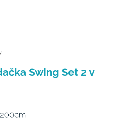
y
ačka Swing Set 2 v
x 200cm