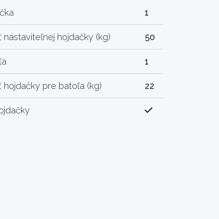
ačka
1
nastaviteľnej hojdačky (kg)
50
ľa
1
hojdačky pre batoľa (kg)
22
ojdačky