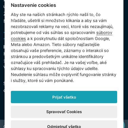
Nastavenie cookies
údajov
Zásady používania súborov cookies
Aby ste na našich stránkach rýchlo našli to, čo
hľadáte, ušetrili si množstvo klikania a aby sa vám
Nastavenie cookies
nezobrazovali reklamy na veci, ktoré vás nezaujímajú,
potrebujeme od vás súhlas so spracovaním
súborov
cookies
a k poskytnutiu dát spoločnostiam Google,
Meta alebo Amazon. Tieto súbory najčastejšie
Intex Trading, s.r.o.
obsahujú vaše preferencie, záznamy o interakcii so
Hradecká 2526/3
stránkou a predovšetkým unikátne identifikátory
130 00 Praha 3
označujúce váš prehliadač. Je na vašej voľbe, aké
Vinohrady - Česká republika
súhlasy ku spracovaniu týchto údajov udelíte.
Neudelenie súhlasu mȏže ovplyvniť fungovanie stránky
i služby, ktoré sú vám ponúkané.
Spoločnosť je zapísaná na Mestskom súde v Prahe,
oddiel C, vložka 74759, IČO 26150808, DIČ CZ26150808.
Prijať všetko
Spravovať Cookies
Odmietnuť všetko
Copyright © 2026 INTEX TRADING s.r.o. All rights reserved.