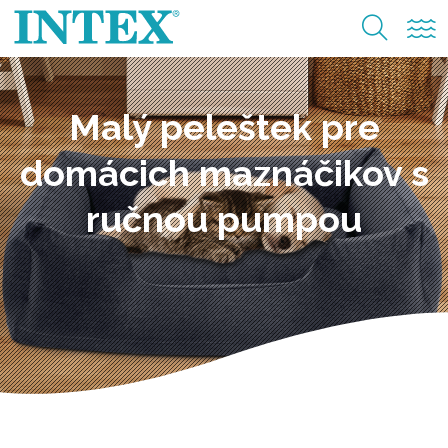
Malý peleštek pre
domácich maznáčikov s
ručnou pumpou