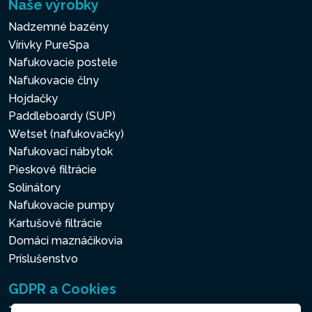
Naše výrobky
Nadzemné bazény
Vírivky PureSpa
Nafukovacie postele
Nafukovacie člny
Hojdačky
Paddleboardy (SUP)
Wetset (nafukovačky)
Nafukovací nábytok
Pieskové filtrácie
Solinátory
Nafukovacie pumpy
Kartušové filtrácie
Domáci maznáčikovia
Príslušenstvo
GDPR a Cookies
Zásady ochrany osobných a ďalších spracovávaných