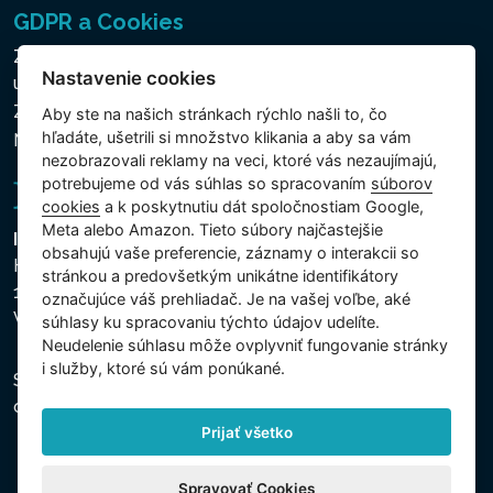
GDPR a Cookies
Zásady ochrany osobných a ďalších spracovávaných
Nastavenie cookies
údajov
Zásady používania súborov cookies
Aby ste na našich stránkach rýchlo našli to, čo
hľadáte, ušetrili si množstvo klikania a aby sa vám
Nastavenie cookies
nezobrazovali reklamy na veci, ktoré vás nezaujímajú,
potrebujeme od vás súhlas so spracovaním
súborov
cookies
a k poskytnutiu dát spoločnostiam Google,
Meta alebo Amazon. Tieto súbory najčastejšie
Intex Trading, s.r.o.
obsahujú vaše preferencie, záznamy o interakcii so
Hradecká 2526/3
stránkou a predovšetkým unikátne identifikátory
130 00 Praha 3
označujúce váš prehliadač. Je na vašej voľbe, aké
Vinohrady - Česká republika
súhlasy ku spracovaniu týchto údajov udelíte.
Neudelenie súhlasu mȏže ovplyvniť fungovanie stránky
i služby, ktoré sú vám ponúkané.
Spoločnosť je zapísaná na Mestskom súde v Prahe,
oddiel C, vložka 74759, IČO 26150808, DIČ CZ26150808.
Prijať všetko
Spravovať Cookies