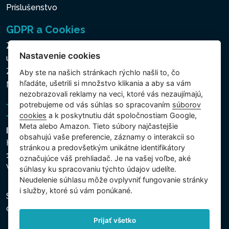
Príslušenstvo
GDPR a Cookies
Zásady ochrany osobných a ďalších spracovávaných
Nastavenie cookies
údajov
Zásady používania súborov cookies
Aby ste na našich stránkach rýchlo našli to, čo
hľadáte, ušetrili si množstvo klikania a aby sa vám
Nastavenie cookies
nezobrazovali reklamy na veci, ktoré vás nezaujímajú,
potrebujeme od vás súhlas so spracovaním
súborov
cookies
a k poskytnutiu dát spoločnostiam Google,
Meta alebo Amazon. Tieto súbory najčastejšie
Intex Trading, s.r.o.
obsahujú vaše preferencie, záznamy o interakcii so
Hradecká 2526/3
stránkou a predovšetkým unikátne identifikátory
130 00 Praha 3
označujúce váš prehliadač. Je na vašej voľbe, aké
Vinohrady - Česká republika
súhlasy ku spracovaniu týchto údajov udelíte.
Neudelenie súhlasu mȏže ovplyvniť fungovanie stránky
i služby, ktoré sú vám ponúkané.
Spoločnosť je zapísaná na Mestskom súde v Prahe,
oddiel C, vložka 74759, IČO 26150808, DIČ CZ26150808.
Prijať všetko