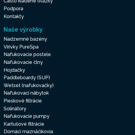
Často kladené otázky
Podpora
Kontakty
Naše výrobky
Nadzemné bazény
Vírivky PureSpa
Nafukovacie postele
Nafukovacie člny
Hojdačky
Paddleboardy (SUP)
Wetset (nafukovačky)
Nafukovací nábytok
Pieskové filtrácie
Solinátory
Nafukovacie pumpy
Kartušové filtrácie
Domáci maznáčikovia