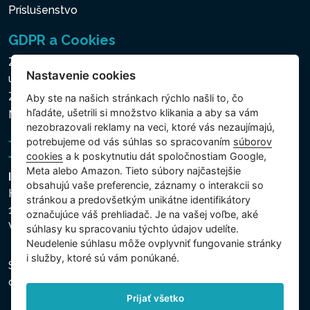
Príslušenstvo
GDPR a Cookies
Zásady ochrany osobných a ďalších spracovávaných
Nastavenie cookies
údajov
Zásady používania súborov cookies
Aby ste na našich stránkach rýchlo našli to, čo
hľadáte, ušetrili si množstvo klikania a aby sa vám
Nastavenie cookies
nezobrazovali reklamy na veci, ktoré vás nezaujímajú,
potrebujeme od vás súhlas so spracovaním
súborov
cookies
a k poskytnutiu dát spoločnostiam Google,
Meta alebo Amazon. Tieto súbory najčastejšie
Intex Trading, s.r.o.
obsahujú vaše preferencie, záznamy o interakcii so
Hradecká 2526/3
stránkou a predovšetkým unikátne identifikátory
130 00 Praha 3
označujúce váš prehliadač. Je na vašej voľbe, aké
Vinohrady - Česká republika
súhlasy ku spracovaniu týchto údajov udelíte.
Neudelenie súhlasu mȏže ovplyvniť fungovanie stránky
i služby, ktoré sú vám ponúkané.
Spoločnosť je zapísaná na Mestskom súde v Prahe,
oddiel C, vložka 74759, IČO 26150808, DIČ CZ26150808.
Prijať všetko