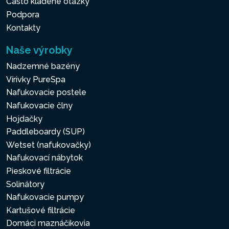
Často kladené otázky
Podpora
Kontakty
Naše výrobky
Nadzemné bazény
Vírivky PureSpa
Nafukovacie postele
Nafukovacie člny
Hojdačky
Paddleboardy (SUP)
Wetset (nafukovačky)
Nafukovací nábytok
Pieskové filtrácie
Solinátory
Nafukovacie pumpy
Kartušové filtrácie
Domáci maznáčikovia