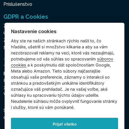
Príslušenstvo
GDPR a Cookies
Zásady ochrany osobných a ďalších spracovávaných
Nastavenie cookies
údajov
Zásady používania súborov cookies
Aby ste na našich stránkach rýchlo našli to, čo
hľadáte, ušetrili si množstvo klikania a aby sa vám
Nastavenie cookies
nezobrazovali reklamy na veci, ktoré vás nezaujímajú,
potrebujeme od vás súhlas so spracovaním
súborov
cookies
a k poskytnutiu dát spoločnostiam Google,
Meta alebo Amazon. Tieto súbory najčastejšie
Intex Trading, s.r.o.
obsahujú vaše preferencie, záznamy o interakcii so
Hradecká 2526/3
stránkou a predovšetkým unikátne identifikátory
130 00 Praha 3
označujúce váš prehliadač. Je na vašej voľbe, aké
Vinohrady - Česká republika
súhlasy ku spracovaniu týchto údajov udelíte.
Neudelenie súhlasu mȏže ovplyvniť fungovanie stránky
i služby, ktoré sú vám ponúkané.
Spoločnosť je zapísaná na Mestskom súde v Prahe,
oddiel C, vložka 74759, IČO 26150808, DIČ CZ26150808.
Prijať všetko