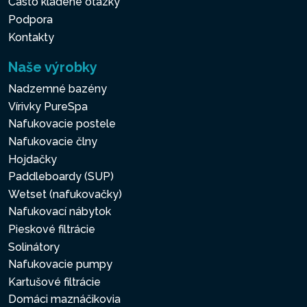
Často kladené otázky
Podpora
Kontakty
Naše výrobky
Nadzemné bazény
Vírivky PureSpa
Nafukovacie postele
Nafukovacie člny
Hojdačky
Paddleboardy (SUP)
Wetset (nafukovačky)
Nafukovací nábytok
Pieskové filtrácie
Solinátory
Nafukovacie pumpy
Kartušové filtrácie
Domáci maznáčikovia