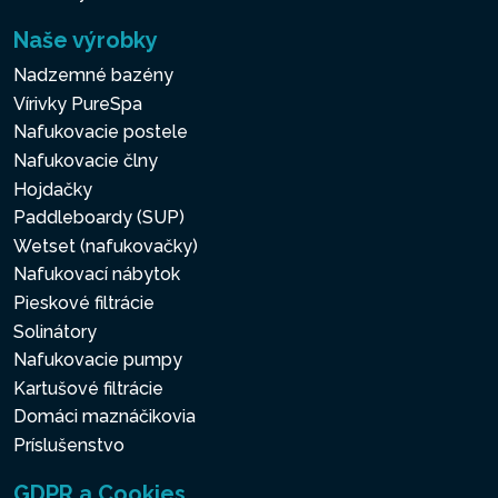
Naše výrobky
Nadzemné bazény
Vírivky PureSpa
Nafukovacie postele
Nafukovacie člny
Hojdačky
Paddleboardy (SUP)
Wetset (nafukovačky)
Nafukovací nábytok
Pieskové filtrácie
Solinátory
Nafukovacie pumpy
Kartušové filtrácie
Domáci maznáčikovia
Príslušenstvo
GDPR a Cookies