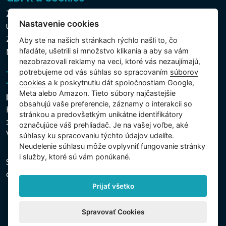
Zásady ochrany osobných a ďalších spracovávaných
Nastavenie cookies
údajov
Zásady používania súborov cookies
Aby ste na našich stránkach rýchlo našli to, čo
hľadáte, ušetrili si množstvo klikania a aby sa vám
Nastavenie cookies
nezobrazovali reklamy na veci, ktoré vás nezaujímajú,
potrebujeme od vás súhlas so spracovaním
súborov
cookies
a k poskytnutiu dát spoločnostiam Google,
Meta alebo Amazon. Tieto súbory najčastejšie
Intex Trading, s.r.o.
obsahujú vaše preferencie, záznamy o interakcii so
Hradecká 2526/3
stránkou a predovšetkým unikátne identifikátory
130 00 Praha 3
označujúce váš prehliadač. Je na vašej voľbe, aké
Vinohrady - Česká republika
súhlasy ku spracovaniu týchto údajov udelíte.
Neudelenie súhlasu mȏže ovplyvniť fungovanie stránky
i služby, ktoré sú vám ponúkané.
Spoločnosť je zapísaná na Mestskom súde v Prahe,
oddiel C, vložka 74759, IČO 26150808, DIČ CZ26150808.
Prijať všetko
Spravovať Cookies