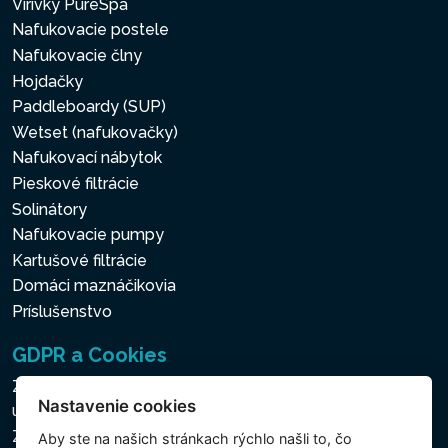
Vírivky PureSpa
Nafukovacie postele
Nafukovacie člny
Hojdačky
Paddleboardy (SUP)
Wetset (nafukovačky)
Nafukovací nábytok
Pieskové filtrácie
Solinátory
Nafukovacie pumpy
Kartušové filtrácie
Domáci maznáčikovia
Príslušenstvo
GDPR a Cookies
Zásady ochrany osobných a ďalších spracovávaných
Nastavenie cookies
údajov
Zásady používania súborov cookies
Aby ste na našich stránkach rýchlo našli to, čo